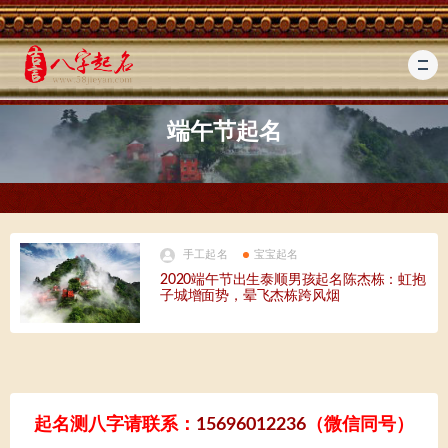
端午节起名
手工起名
宝宝起名
2020端午节出生泰顺男孩起名陈杰栋：虹抱
子城增面势，晕飞杰栋跨风烟
起名测八字请联系：
15696012236
（微信同号）