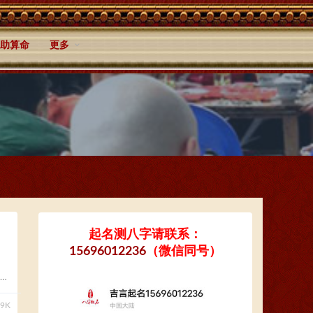
助算命
更多
起名测八字请联系：
15696012236
（微信同号）
09K