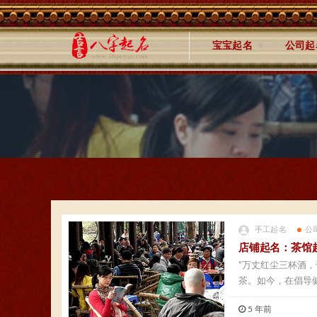
宝宝起名
公司起
手工起名
公
店铺起名：茶馆
“万丈红尘三杯酒
茶。如今，在倡导
美...
5 年前