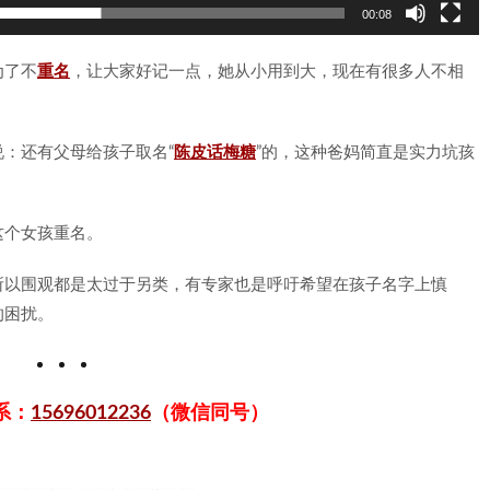
00:08
为了不
重名
，让大家好记一点，她从小用到大，现在有很多人不相
：还有父母给孩子取名“
陈皮话梅糖
”的，这种爸妈简直是实力坑孩
这个女孩重名。
所以围观都是太过于另类，有专家也是呼吁希望在孩子名字上慎
的困扰。
系：
15696012236
（微信同号）