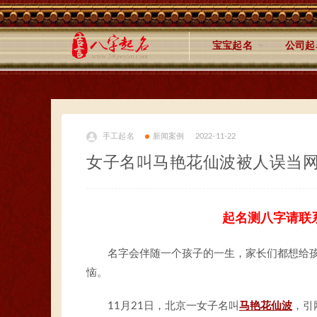
宝宝起名
公司起
手工起名
新闻案例
2022-11-22
女子名叫马艳花仙波被人误当
起名测八字请联
名字会伴随一个孩子的一生，家长们都想给
恼。
11月21日，北京一女子名叫
马艳花仙波
，引