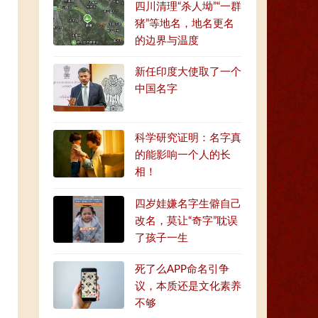
四川清理“杀人坳”“一群
猪”等地名，地名更名
的边界与温度
新任印度大使取了一个
中国名字
科学研究证明：名字真
的能影响一个人的长
相！
四岁娃嫌名字生僻自己
改名，莫让“奇字”耽误
了孩子一生
死了么APP命名引争
议，本质还是文化素养
不够