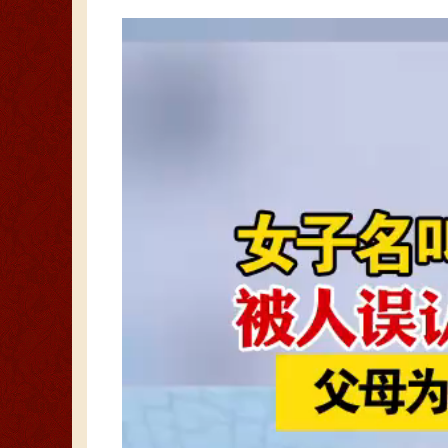
视
频
播
放
器