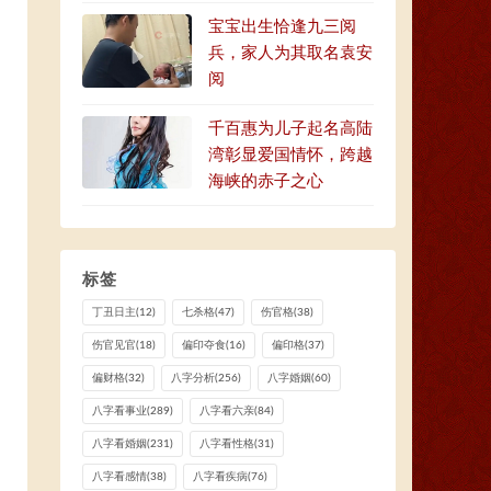
宝宝出生恰逢九三阅
兵，家人为其取名袁安
阅
千百惠为儿子起名高陆
湾彰显爱国情怀，跨越
海峡的赤子之心
标签
丁丑日主
(12)
七杀格
(47)
伤官格
(38)
伤官见官
(18)
偏印夺食
(16)
偏印格
(37)
偏财格
(32)
八字分析
(256)
八字婚姻
(60)
八字看事业
(289)
八字看六亲
(84)
八字看婚姻
(231)
八字看性格
(31)
八字看感情
(38)
八字看疾病
(76)