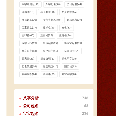
八字看财运
(92)
八字起名
(40)
公司起名
(44)
卯酉冲
(13)
名人名字
(18)
女孩名字
(16)
女孩起名
(30)
女宝宝起名
(40)
官杀混杂
(39)
宝宝起名
(77)
建禄格
(25)
改名
(33)
正印格
(45)
正官格
(25)
正财格
(36)
汉字五行
(19)
男孩起名
(29)
男宝宝起名
(39)
癸亥日主
(13)
癸已日主
(13)
癸酉日主
(14)
百家姓
(21)
财多身弱
(17)
起名用字
(28)
起名禁忌
(14)
起名误区
(16)
阳刃格
(13)
食神制杀
(24)
食神格
(33)
魁罡八字
(28)
八字分析
748
公司起名
68
宝宝起名
236