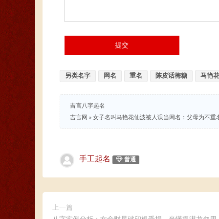
另类名字
网名
重名
陈皮话梅糖
马艳
吉言八字起名
吉言网
»
女子名叫马艳花仙波被人误当网名：父母为不重
手工起名
普通
上一篇