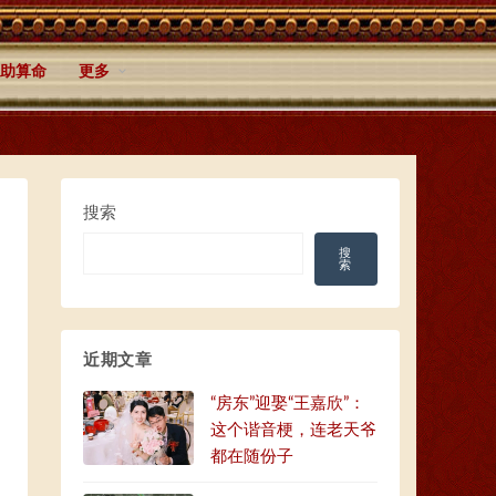
助算命
更多
搜索
搜
索
近期文章
“房东”迎娶“王嘉欣”：
这个谐音梗，连老天爷
都在随份子