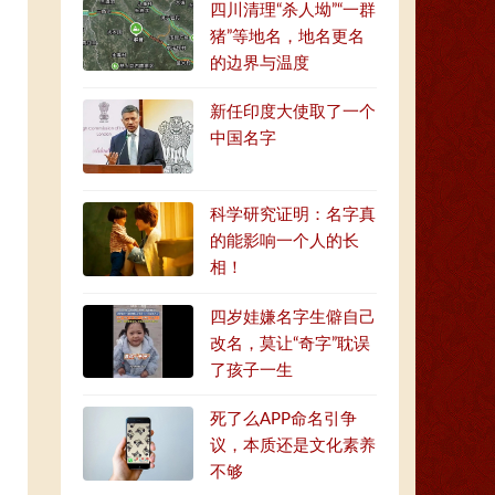
四川清理“杀人坳”“一群
猪”等地名，地名更名
的边界与温度
新任印度大使取了一个
中国名字
科学研究证明：名字真
的能影响一个人的长
相！
四岁娃嫌名字生僻自己
改名，莫让“奇字”耽误
了孩子一生
死了么APP命名引争
议，本质还是文化素养
不够