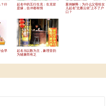
名？什
起名中的五行生克：生克皆
案例解释：为什么父母给女
是缘，合冲都有情
儿起名“北雁云依”上不了户
口？
否会早
起名当以数为主，象理音韵
为辅兼而有之