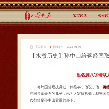
宝宝起名
公司起
手工起名
新闻案例
2021-01-08
【水煮历史】孙中山给蒋经国
起名测八字请联
蒋纬国曾经披露过一件往事，他说，他、
蒋
纬国是蒋介石的儿子，已为大家所熟知，戴安国
盘都曾是孙中山看重的部下。