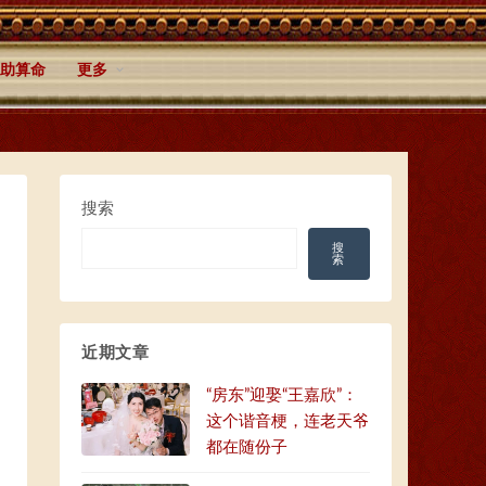
助算命
更多
搜索
搜
索
近期文章
“房东”迎娶“王嘉欣”：
这个谐音梗，连老天爷
都在随份子