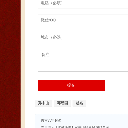
孙中山
蒋经国
起名
吉言八字起名
吉言网
»
【水煮历史】孙中山给蒋经国取名字