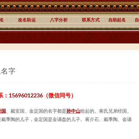
名
改名助运
八字分析
联系方式
自助起名
自
取名字
系：
15696012236
（微信同号）
经国
、戴安国、金定国的名字都是
孙中山
给起的。蒋氏兄弟经国、
是戴季陶的儿子，金定国是金诵盘的儿子。蒋介石、戴季陶、金诵