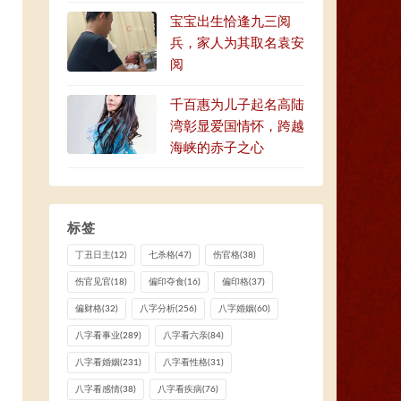
宝宝出生恰逢九三阅
兵，家人为其取名袁安
阅
千百惠为儿子起名高陆
湾彰显爱国情怀，跨越
海峡的赤子之心
标签
丁丑日主
(12)
七杀格
(47)
伤官格
(38)
伤官见官
(18)
偏印夺食
(16)
偏印格
(37)
偏财格
(32)
八字分析
(256)
八字婚姻
(60)
八字看事业
(289)
八字看六亲
(84)
八字看婚姻
(231)
八字看性格
(31)
八字看感情
(38)
八字看疾病
(76)