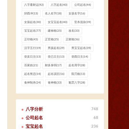
八字看财运
(92)
八字起名
(40)
公司起名
(44)
卯酉冲
(13)
名人名字
(18)
女孩名字
(16)
女孩起名
(30)
女宝宝起名
(40)
官杀混杂
(39)
宝宝起名
(77)
建禄格
(25)
改名
(33)
正印格
(45)
正官格
(25)
正财格
(36)
汉字五行
(19)
男孩起名
(29)
男宝宝起名
(39)
癸亥日主
(13)
癸已日主
(13)
癸酉日主
(14)
百家姓
(21)
财多身弱
(17)
起名用字
(28)
起名禁忌
(14)
起名误区
(16)
阳刃格
(13)
食神制杀
(24)
食神格
(33)
魁罡八字
(28)
八字分析
748
公司起名
68
宝宝起名
236