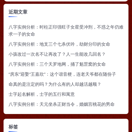
近期文章
八字实例分析：时柱正印强旺子女星受冲刑，不惑之年仍难
求一子的女命
八字实例分析：地支三个七杀伏吟，劫财分印的女命
小孩改过一次名不让再改了？人一生能改几回名？
八字实例分析：三个天罗地网，捅了魁罡窝的女命
“房东”迎娶“王嘉欣”：这个谐音梗，连老天爷都在随份子
命真的是注定的吗？为什么有的人却越活越顺？
士字起名解析，士字的五行和寓意
八字实例分析：天元坐杀正财当令，婚姻宫桃花的男命
标签