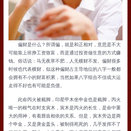
偏财是什么？所谓偏，就是和正相对，意思是不大
可能靠上班挣工资致富，而是通过投资做生意的方式赚
钱。俗话说：马无夜草不肥，人无横财不发。偏财很多
时候也代表横财，似这种偏财占主导地位的八字一般都
会拥有不小的财富积累，当然如果八字组合不佳或大运
走得不好也有可能是负债。
此命丙火被截脚，印星甲木坐申金也是截脚，丙火
唯一的根气在时支寅木，寅木是丙火的长生，是命中重
大的用神，有着唇齿相依的关系。但是，寅木旁边是两
个申金，又是庚金盖头，被制得死死的，几乎发挥不了