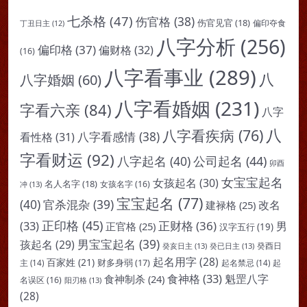
七杀格
(47)
伤官格
(38)
伤官见官
(18)
偏印夺食
丁丑日主
(12)
八字分析
(256)
偏印格
(37)
偏财格
(32)
(16)
八字看事业
(289)
八
八字婚姻
(60)
八字看婚姻
(231)
字看六亲
(84)
八字
八
八字看疾病
(76)
八字看感情
(38)
看性格
(31)
字看财运
(92)
八字起名
(40)
公司起名
(44)
卯酉
女宝宝起名
女孩起名
(30)
名人名字
(18)
女孩名字
(16)
冲
(13)
宝宝起名
(77)
(40)
官杀混杂
(39)
改名
建禄格
(25)
正印格
(45)
(33)
正财格
(36)
男
正官格
(25)
汉字五行
(19)
男宝宝起名
(39)
孩起名
(29)
癸亥日主
(13)
癸已日主
(13)
癸酉日
起名用字
(28)
百家姓
(21)
财多身弱
(17)
起
主
(14)
起名禁忌
(14)
食神格
(33)
魁罡八字
食神制杀
(24)
名误区
(16)
阳刃格
(13)
(28)