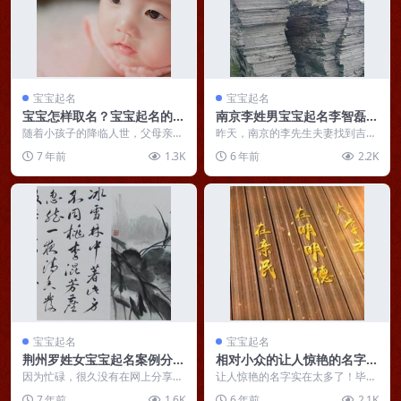
宝宝起名
宝宝起名
宝宝怎样取名？宝宝起名的习
南京李姓男宝宝起名李智磊：
俗和思路
深沉智虑三冬学，磊落胸怀万
随着小孩子的降临人世，父母亲首
昨天，南京的李先生夫妻找到吉言
先要给宝宝起一个好名字。有的家
卷书
起名，要求为出生不久的儿子起一
7 年前
1.3K
6 年前
2.2K
长在孩子出生之前就开...
个好名字。宝宝出生于...
宝宝起名
宝宝起名
荆州罗姓女宝宝起名案例分
相对小众的让人惊艳的名字：
享，八字伤官高透，起名罗林
舍我其谁、还我河山、水木清
因为忙碌，很久没有在网上分享宝
让人惊艳的名字实在太多了！毕竟
春
宝起名案例了，今天早起，特地分
华
我曾分析过近1000位明星名人的
7 年前
1.6K
6 年前
2.1K