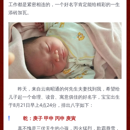
工作都是紧密相连的，一个好名字肯定能给精彩的一生
添砖加瓦。
昨天，来自云南昭通的何先生夫妻找到我，希望给
儿子起一个命理、读音、寓意俱佳的好名字，宝宝出生
于8月21日早上4点24分，排出八字如下：
乾：庚子 甲申 丙申 庚寅
真不愧是三伏天生的小孩，丙火猛烈，欺霜辱雪，