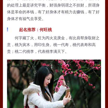
的处理上最是讲究平衡，财强身弱谓之不担财，所谓身
体是革命的本钱，有了好身体才有精力去赚钱，有了好
身体才有福气去享受。
起名推荐：何旺桃
何字藏丁火，旺为丙火克庚金，有比肩帮身取财之
意，桃为寅木，用印生身。桃一代寿，桃代表寿和高
贵；桃二代桃李，代表桃李满天下。