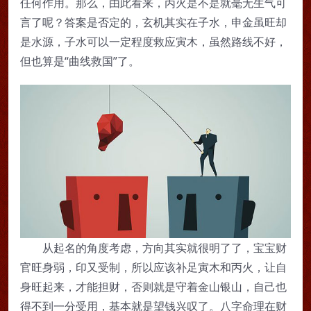
任何作用。那么，由此看来，丙火是不是就毫无生气可
言了呢？答案是否定的，玄机其实在子水，申金虽旺却
是水源，子水可以一定程度救应寅木，虽然路线不好，
但也算是“曲线救国”了。
从起名的角度考虑，方向其实就很明了了，宝宝财
官旺身弱，印又受制，所以应该补足寅木和丙火，让自
身旺起来，才能担财，否则就是守着金山银山，自己也
得不到一分受用，基本就是望钱兴叹了。八字命理在财