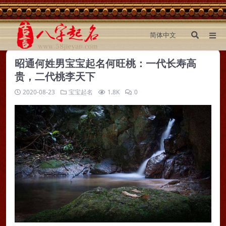
昭通何姓男宝宝起名何旺桃：一代长寿高
贵，二代桃李天下
2020-08-23
宝宝起名
1.8K
0