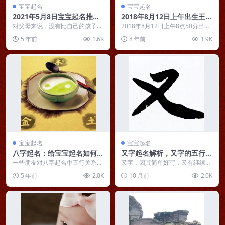
宝宝起名
宝宝起名
2021年5月8日宝宝起名推
2018年8月12日上午出生王姓
荐：好听又吉利，寓意有出
男孩取名 王北辰
对父母来说，没有比自己的孩子更
2018年8月12日上午8点50分出生
息、成大事
重要的人了，所以一切都想给孩子
的王氏男孩取名。 八字分
5 年前
1.6K
8 年前
1.9K
最好的，名字也是如此...
析：丙火生于申...
宝宝起名
宝宝起名
八字起名：给宝宝起名如何慎
又字起名解析，又字的五行及
用五行属性？
寓意
一些朋友对八字起名中五行关系的
又字，因其简单好写，又有继续、
理解仍然存在一定程度的偏差。比
相同、更加的积极含义，经常被用
5 年前
2.0K
10 月前
2.0K
如，有些朋友就认为，...
在起名中。又字具有广...