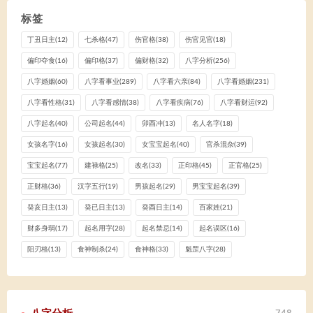
标签
丁丑日主
(12)
七杀格
(47)
伤官格
(38)
伤官见官
(18)
偏印夺食
(16)
偏印格
(37)
偏财格
(32)
八字分析
(256)
八字婚姻
(60)
八字看事业
(289)
八字看六亲
(84)
八字看婚姻
(231)
八字看性格
(31)
八字看感情
(38)
八字看疾病
(76)
八字看财运
(92)
八字起名
(40)
公司起名
(44)
卯酉冲
(13)
名人名字
(18)
女孩名字
(16)
女孩起名
(30)
女宝宝起名
(40)
官杀混杂
(39)
宝宝起名
(77)
建禄格
(25)
改名
(33)
正印格
(45)
正官格
(25)
正财格
(36)
汉字五行
(19)
男孩起名
(29)
男宝宝起名
(39)
癸亥日主
(13)
癸已日主
(13)
癸酉日主
(14)
百家姓
(21)
财多身弱
(17)
起名用字
(28)
起名禁忌
(14)
起名误区
(16)
阳刃格
(13)
食神制杀
(24)
食神格
(33)
魁罡八字
(28)