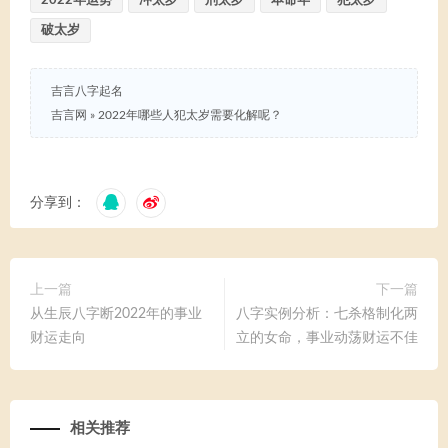
2022年运势
冲太岁
刑太岁
本命年
犯太岁
破太岁
吉言八字起名
吉言网
»
2022年哪些人犯太岁需要化解呢？
分享到：
上一篇
下一篇
从生辰八字断2022年的事业
八字实例分析：七杀格制化两
财运走向
立的女命，事业动荡财运不佳
相关推荐