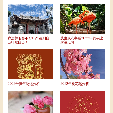
岁运并临会不好吗？请别自
从生辰八字断2022年的事业
己吓唬自己！
财运走向
2022壬寅年财运分析
2022年桃花运分析