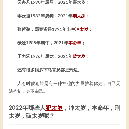
吴亦凡1990年属马，2021年害太岁；
李云迪1982年属狗，2021年
刑太岁
；
张哲瀚，郑爽皆是1991年出生
冲太岁
；
薇娅1985年属牛，2021年
本命年
；
王力宏1976年属龙，2021年
破太岁
；
还有很多很多下马官员都是刑运。
人有时候犯错是有一种神秘的力量推着你走，自己无
法控制，身不由己。
2022年哪些人
犯太岁
，冲太岁，本命年，刑
太岁，破太岁呢？