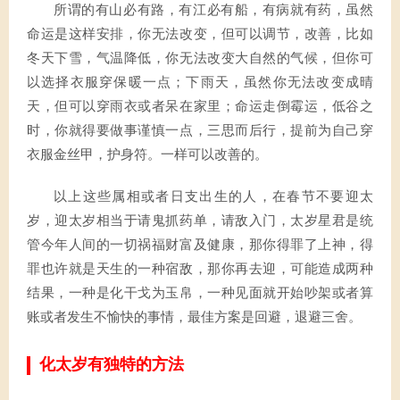
所谓的有山必有路，有江必有船，有病就有药，虽然
命运是这样安排，你无法改变，但可以调节，改善，比如
冬天下雪，气温降低，你无法改变大自然的气候，但你可
以选择衣服穿保暖一点；下雨天，虽然你无法改变成晴
天，但可以穿雨衣或者呆在家里；命运走倒霉运，低谷之
时，你就得要做事谨慎一点，三思而后行，提前为自己穿
衣服金丝甲，护身符。一样可以改善的。
以上这些属相或者日支出生的人，在春节不要迎太
岁，迎太岁相当于请鬼抓药单，请敌入门，太岁星君是统
管今年人间的一切祸福财富及健康，那你得罪了上神，得
罪也许就是天生的一种宿敌，那你再去迎，可能造成两种
结果，一种是化干戈为玉帛，一种见面就开始吵架或者算
账或者发生不愉快的事情，最佳方案是回避，退避三舍。
化太岁有独特的方法