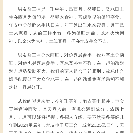
男友前三柱是：壬申年，己酉月，癸卯日。癸水日主
生在酉月为偏印格，坐卯木食神，形成明显的偏印夺食。
年支申金伏吟来生扶日主，年干透出壬水来帮身，月干己
土来克身，从前三柱来看，多为偏旺之命，以木火为用
神，以金水为忌神，土虽克身，但在地支生金不吉。
男友前三柱金水两旺，对你喜忌参半，你八字土金两
旺，对他也是喜忌参半，喜忌互补性不强，在一起的话对
对方运势帮助不大。你们的两人组合子卯相刑，故总体合
婚匹配度处于大众化水平，在一起的话难免有矛盾和不和
之处，容易分开。
从你的岁运来看，今年壬寅年，地支寅申相冲，申金
官星逢冲而动，且天喜入命，有机会遇到缘分，农历七
月、九月可以好好把握，多招人介绍。要不然要多等好几
年到2024甲辰年，地支申子辰三合，或者2025乙巳年，天