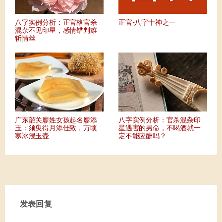
八字实例分析：正官格官杀
正官-八字十神之一
混杂不见印星，感情错判难
斩情丝
广东韶关廖姓女孩起名廖添
八字实例分析：官杀混杂印
玉：须臾得月添佳致，万顷
星遇害的男命，不喝酒就一
寒冰浸玉壶
定不能应酬吗？
发表回复