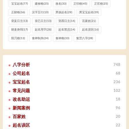
宝宝起名
(77)
建禄格
(25)
改名
(33)
正印格
(45)
正官格
(25)
正财格
(36)
汉字五行
(19)
男孩起名
(29)
男宝宝起名
(39)
癸亥日主
(13)
癸已日主
(13)
癸酉日主
(14)
百家姓
(21)
财多身弱
(17)
起名用字
(28)
起名禁忌
(14)
起名误区
(16)
阳刃格
(13)
食神制杀
(24)
食神格
(33)
魁罡八字
(28)
八字分析
748
公司起名
68
宝宝起名
236
常见问题
102
改名助运
18
新闻案例
96
百家姓
20
起名误区
22