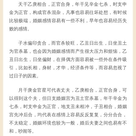
天干乙庚相合，正官合身，年干见辛金七杀，时支申
金为正官，构成官杀混杂，凡事也容易往坏处想，有时候
比较极端，婚姻感情容易有一些不利，早年也容易经历失
败的感情。
子水偏印贪合，而官杀较旺，乙丑日出生，日坐丑土
为官杀墓，也会因为婚姻感情而产生很大压力和烦恼，乙
丑日出生，日坐偏财，在择偶方面容易被一些外在条件吸
引，比如长相，身材，才华，经济条件等，而容易忽视了
过日子的因素。
月干庚金官星可代表丈夫，乙庚相合，正官合身，可
以得到这个夫，但日支婚姻宫为丑土官杀墓，年干辛金为
七杀，时支申金为正官，地支丑未相冲，子丑相合，婚姻
宫先冲后合，均代表在感情上容易反反复复，分分合合，
不太稳定，婚姻环境也较为一般，婚后夫妻之间也易有不
和，吵闹等。