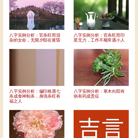
八字实例分析：官杀旺而混
八字实例分析：官杀旺而印
杂的女命，无限夕阳在黄昏
星无力，工作不顺常遇小人
八字实例分析：偏印格遇七
八字实例分析：寒木向阳有
杀成食神制杀，身强杀旺有
病有药成贵征
福之人