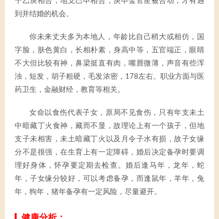
干乙庚相合，地支巳申相合，庚申金官星被合动，才有遇
到并结婚的机会。
你未来丈夫多为本地人，年龄比自己稍大或相仿，国
字脸，肤色黄白，长相朴素，身高中等，五官端正，眼睛
不大但比较有神，鼻梁挺直有肉，嘴唇微薄，声音有些浑
浊，短发，胡子粗硬，毛发浓密，178左右。职业方面与医
药卫生，金融财经，教育等相关。
女命以食伤代表子女，原局不见食伤，只有年支未土
中暗藏丁火食神，藏而不显，故理论上有一个孩子，但地
支子未相害，未土暗藏丁火以及月令子水有损，故子女缘
分不是很强，在生育上有一定障碍，婚后决定备孕时要调
理好身体，怀孕要定期去检查。婚后逢马年，龙年，蛇
年，子女缘分较好，可以考虑备孕，而逢鼠年，羊年，兔
年，狗年，猪年备孕有一定风险，尽量避开。
健康分析：