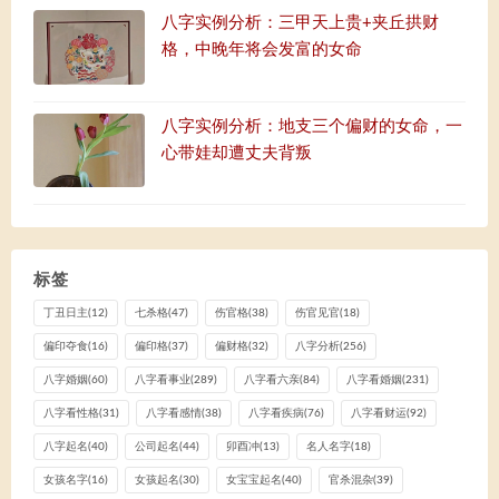
八字实例分析：三甲天上贵+夹丘拱财
格，中晚年将会发富的女命
八字实例分析：地支三个偏财的女命，一
心带娃却遭丈夫背叛
标签
丁丑日主
(12)
七杀格
(47)
伤官格
(38)
伤官见官
(18)
偏印夺食
(16)
偏印格
(37)
偏财格
(32)
八字分析
(256)
八字婚姻
(60)
八字看事业
(289)
八字看六亲
(84)
八字看婚姻
(231)
八字看性格
(31)
八字看感情
(38)
八字看疾病
(76)
八字看财运
(92)
八字起名
(40)
公司起名
(44)
卯酉冲
(13)
名人名字
(18)
女孩名字
(16)
女孩起名
(30)
女宝宝起名
(40)
官杀混杂
(39)