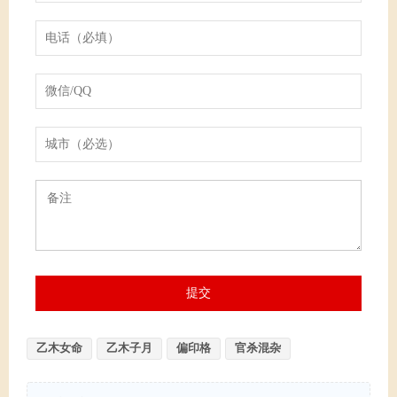
乙木女命
乙木子月
偏印格
官杀混杂