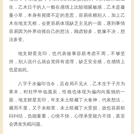
生，乙木日干的人一般在感情上比较细腻敏感，乙木是藤
蔓小草，本身有摇摆不定的意思，容易依赖别人，加上乙
木在地支无根，会更容易体现缺乏主见的一面，遇到事情
容易因为外界动摇自己的想法，顾虑较多，犹豫不决，想
法多变。
地支财星克印，也代表做事容易考虑不周，不够坚
持，别人说什么就会觉得有道理，缺乏安全感，在感情上
也是如此。
八字子水偏印当令，且命局不见火，乙木生于子月为
寒木，时柱甲申临孤辰，性格也体现为偏内向孤独的一
面，地支财星克印，年支未土暗藏丁火食神，代表想法，
藏而不显，又子未相害，未土暗藏丁火受损，故也容易郁
闷纠结，负能量重，心情不快，心理承受能力不强，甚至
会诱发失眠问题。