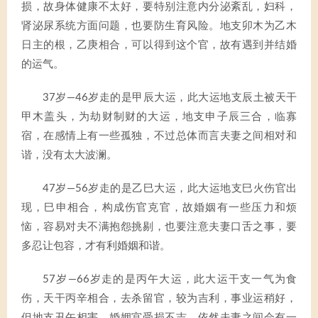
损，故身体健康不太好，要特别注意内分泌紊乱，妇科，
肾泌尿系统方面问题，也要防生育风险。地支卯木为乙木
日主的根，乙庚相合，可以得到这个官，故有遇到并结婚
的运气。
37岁—46岁走的是甲辰大运，此大运地支辰土被天干
甲木盖头，为劫财制财的大运，地支申子辰三合，临寡
宿，在感情上有一些孤独，不过总体而言夫妻之间相对和
谐，没有太大波澜。
47岁—56岁走的是乙巳大运，此大运地支巳火伤官出
现，巳申相合，构成伤官克官，故婚姻有一些压力和烦
恼，容易对夫不满抱怨挑剔，也要注意夫妻口舌之事，要
多忍让包容，才有利婚姻和谐。
57岁—66岁走的是丙午大运，此大运干支一气为食
伤，天干丙辛相合，去杀留官，较为吉利，事业运稍好，
但地支丑午相害，婚姻宫受损不吉，依然夫妻之间会有一