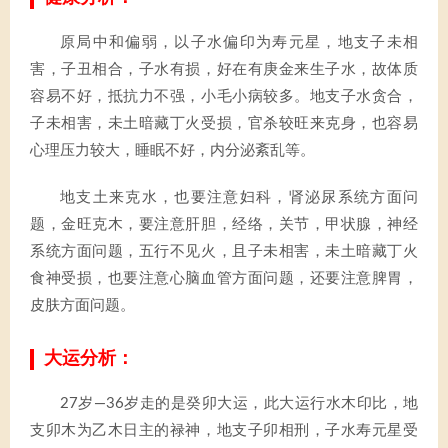
原局中和偏弱，以子水偏印为寿元星，地支子未相
害，子丑相合，子水有损，好在有庚金来生子水，故体质
容易不好，抵抗力不强，小毛小病较多。地支子水贪合，
子未相害，未土暗藏丁火受损，官杀较旺来克身，也容易
心理压力较大，睡眠不好，内分泌紊乱等。
地支土来克水，也要注意妇科，肾泌尿系统方面问
题，金旺克木，要注意肝胆，经络，关节，甲状腺，神经
系统方面问题，五行不见火，且子未相害，未土暗藏丁火
食神受损，也要注意心脑血管方面问题，还要注意脾胃，
皮肤方面问题。
大运分析：
27岁—36岁走的是癸卯大运，此大运行水木印比，地
支卯木为乙木日主的禄神，地支子卯相刑，子水寿元星受