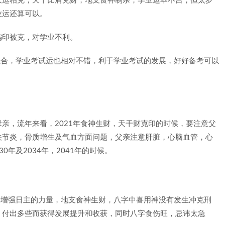
大运相克，天干比肩克财，地支食神制杀，学业运本不吉，但太岁
业运还算可以。
偏印被克，对学业不利。
的组合，学业考试运也相对不错，利于学业考试的发展，好好备考可以
亲，流年来看，2021年食神生财，天干财克印的时候，要注意父
关节炎，骨质增生及气血方面问题，父亲注意肝脏，心脑血管，心
0年及2034年，2041年的时候。
帮身增强日主的力量，地支食神生财，八字中喜用神没有发生冲克刑
，付出多些而获得发展提升和收获，同时八字食伤旺，忌讳太急