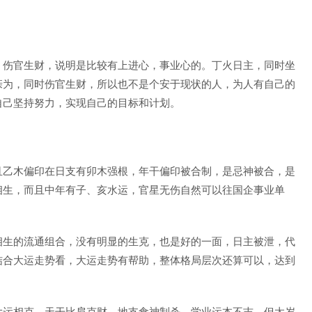
，伤官生财，说明是比较有上进心，事业心的。丁火日主，同时坐
亲为，同时伤官生财，所以也不是个安于现状的人，为人有自己的
自己坚持努力，实现自己的目标和计划。
且乙木偏印在日支有卯木强根，年干偏印被合制，是忌神被合，是
相生，而且中年有子、亥水运，官星无伤自然可以往国企事业单
相生的流通组合，没有明显的生克，也是好的一面，日主被泄，代
结合大运走势看，大运走势有帮助，整体格局层次还算可以，达到