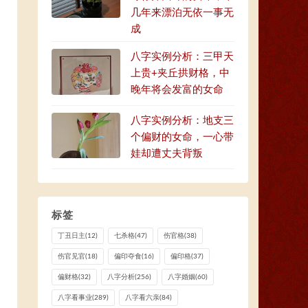
几年来漂泊无依一事无
成
八字实例分析：三甲天
上贵+夹丘拱财格，中
晚年将会发富的女命
八字实例分析：地支三
个偏财的女命，一心带
娃却遭丈夫背叛
标签
丁丑日主
(12)
七杀格
(47)
伤官格
(38)
伤官见官
(18)
偏印夺食
(16)
偏印格
(37)
偏财格
(32)
八字分析
(256)
八字婚姻
(60)
八字看事业
(289)
八字看六亲
(84)