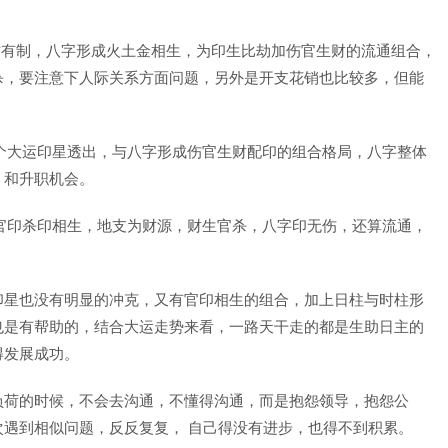
劫财有制，八字形成火土金相生，为印生比劫加伤官生财的流通组合，
杀，要注意下人际关系方面问题，另外是开支花销也比较多，但能
个大运印星透出，与八字形成伤官生财配印的组合格局，八字整体
，和升职机会。
官印杀印相生，地支为财源，财生官杀，八字印无伤，还算流通，
印星也没有明显的冲克，又有官印相生的组合，加上日柱与时柱形
也是有帮助的，结合大运走势来看，一路天干走的都是生助日主的
得发展成功。
负荷的时候，不会去沟通，不懂得沟通，而是抱怨领导，抱怨公
遇到相似问题，反反复复， 自己得没有进步，也得不到积累。