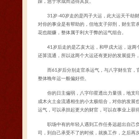
躁，急于求成而适得其反。
31岁-40岁走的是丙子大运，此大运天干
对你的事业是有帮助的，但地支子卯刑，财生官
花也能赚，整体属于利大于弊的运气组合。
41岁后走的是乙亥大运，和甲戌大运，这两
还算流通，所以这两个大运还有更好的发展提升
而61岁后分别走官杀运气，与八字财生官，
整体晚年运一般偏好些。
你的日主偏弱，八字印星透出力量强，地支
成木火土金流通相生的小太极组合，对你的发展
运气，可以承担起更大的财官，可以在事业上获
职场中有的年轻人遇到工作任务远超出自己
司，到自己承受不了的时候，就换工作，之后再次