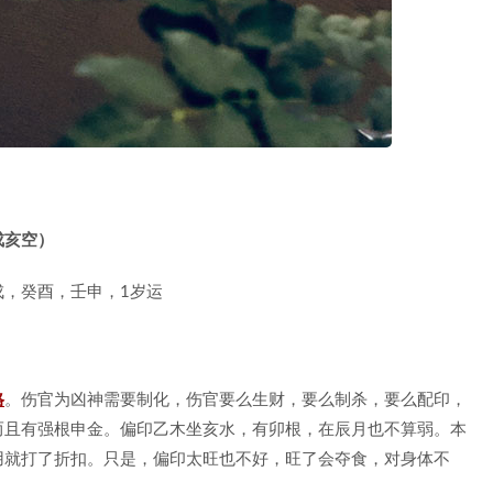
戌亥空）
，癸酉，壬申，1岁运
格
。伤官为凶神需要制化，伤官要么生财，要么制杀，要么配印，
而且有强根申金。偏印乙木坐亥水，有卯根，在辰月也不算弱。本
用就打了折扣。只是，偏印太旺也不好，旺了会夺食，对身体不