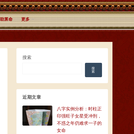
助算命
更多
搜索
搜
索
近期文章
八字实例分析：时柱正
印强旺子女星受冲刑，
不惑之年仍难求一子的
女命