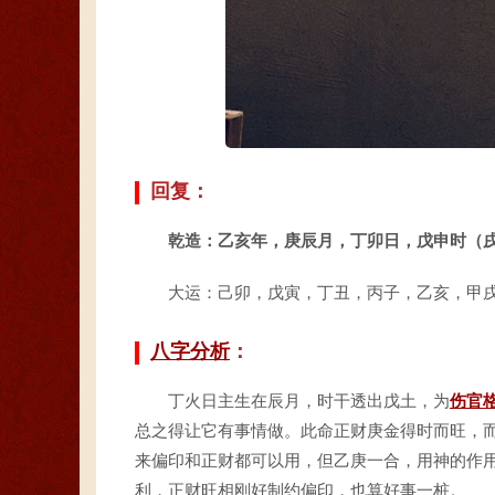
回复：
乾造：乙亥年，庚辰月，丁卯日，戊申时（
大运：己卯，戊寅，丁丑，丙子，乙亥，甲戌
八字分析
：
丁火日主生在辰月，时干透出戊土，为
伤官
总之得让它有事情做。此命正财庚金得时而旺，
来偏印和正财都可以用，但乙庚一合，用神的作
利，正财旺相刚好制约偏印，也算好事一桩。