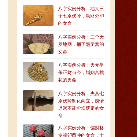
八字实例分析：地支三
个七杀伏吟，劫财分印
的女命
八字实例分析：三个天
罗地网，捅了魁罡窝的
女命
八字实例分析：天元坐
杀正财当令，婚姻宫桃
花的男命
八字实例分析：夫宫七
杀伏吟制化两立，感情
迟迟不能尘埃落定的女
命
八字实例分析：偏财格
专禄卯酉冲的女命，十