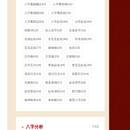
八字看婚姻
(231)
八字看性格
(31)
八字看感情
(38)
八字看疾病
(76)
八字看财运
(92)
八字起名
(40)
公司起名
(44)
卯酉冲
(13)
名人名字
(18)
女孩名字
(16)
女孩起名
(30)
女宝宝起名
(40)
官杀混杂
(39)
宝宝起名
(77)
建禄格
(25)
改名
(33)
正印格
(45)
正官格
(25)
正财格
(36)
汉字五行
(19)
男孩起名
(29)
男宝宝起名
(39)
癸亥日主
(13)
癸已日主
(13)
癸酉日主
(14)
百家姓
(21)
财多身弱
(17)
起名用字
(28)
起名禁忌
(14)
起名误区
(16)
阳刃格
(13)
食神制杀
(24)
食神格
(33)
魁罡八字
(28)
八字分析
748