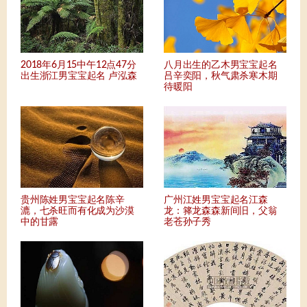
2018年6月15中午12点47分
八月出生的乙木男宝宝起名
出生浙江男宝宝起名 卢泓森
吕辛奕阳，秋气肃杀寒木期
待暖阳
贵州陈姓男宝宝起名陈辛
广州江姓男宝宝起名江森
漉，七杀旺而有化成为沙漠
龙：箨龙森森新间旧，父翁
中的甘露
老苍孙子秀