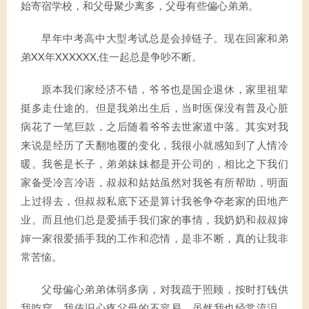
始寄宿学校，和父母聚少离多，父母有些偏心弟弟。
早年中考高中大型考试总是会掉链子。现在回家和弟
弟XX年XXXXXX,住一起总是争吵不断。
原本我们家经济不错，爷爷也是国企退休，家里祖辈
挺多走仕途的。但是我弟出生后，当时医保没有普及心脏
病花了一笔巨款，之后随着爷爷去世家道中落。其实对我
来说是经历了天翻地覆的变化，我很小就感知到了人情冷
暖。我爸是长子，弟弟妹妹都是开公司的，相比之下我们
家备受冷言冷语，叔叔和姑姑虽然对我爸有所帮助，明面
上过得去，但叔叔私底下还是算计我爸争夺老家的田地产
业。而且他们总是爱插手我们家的事情，我奶奶和叔叔婶
婶一家很爱插手我的工作和恋情，是非不断，真的让我非
常苦恼。
父母偏心弟弟体弱多病，对我疏于照顾，按时打钱供
我吃穿，我依旧心疼父母的不容易，虽然我也经常流泪，