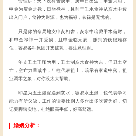
命理讲：天下没有苦庚申。庚申日出生，申金为用，
申金为庚金之禄，日坐禄神，且时干壬水食神从亥水中透
出入门户，食神为财源，也为福禄，衣禄是无忧的。
只是你的命局地支申亥相害，亥水中暗藏甲木偏财，
和申金禄神一并受损，且申金临元辰，赚到的钱很难存
住，容易各种原因开支破耗，要注意理财。
年支丑土正印为用，丑土制亥水食神为吉，但丑土空
亡，空亡力量减半，年柱代表祖上，暗示有家道中落，祖
业凋零之象，对你没太大帮助。
印星为丑土湿泥遇到亥水，容易水土混，也代表学习
能力有所欠缺，工作的话要比别人多付出多吃苦为好，切
记要脚踏实地，杜绝眼高手低，好高骛远。
婚姻分析：