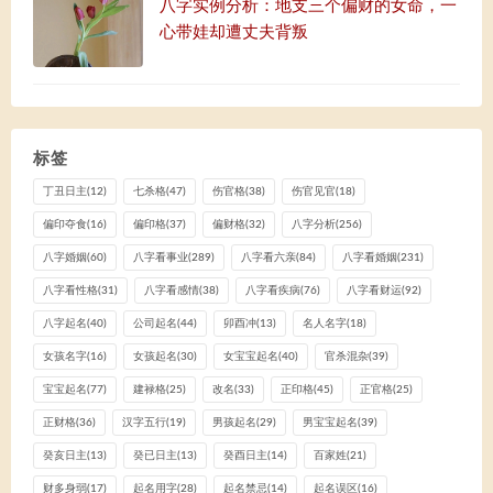
八字实例分析：地支三个偏财的女命，一
心带娃却遭丈夫背叛
标签
丁丑日主
(12)
七杀格
(47)
伤官格
(38)
伤官见官
(18)
偏印夺食
(16)
偏印格
(37)
偏财格
(32)
八字分析
(256)
八字婚姻
(60)
八字看事业
(289)
八字看六亲
(84)
八字看婚姻
(231)
八字看性格
(31)
八字看感情
(38)
八字看疾病
(76)
八字看财运
(92)
八字起名
(40)
公司起名
(44)
卯酉冲
(13)
名人名字
(18)
女孩名字
(16)
女孩起名
(30)
女宝宝起名
(40)
官杀混杂
(39)
宝宝起名
(77)
建禄格
(25)
改名
(33)
正印格
(45)
正官格
(25)
正财格
(36)
汉字五行
(19)
男孩起名
(29)
男宝宝起名
(39)
癸亥日主
(13)
癸已日主
(13)
癸酉日主
(14)
百家姓
(21)
财多身弱
(17)
起名用字
(28)
起名禁忌
(14)
起名误区
(16)