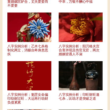
重婚姻宫妒合，丈夫爱妾而
中幸，万银不酬心中福
不爱妻
八字实例分析：乙木七杀格
八字实例分析：阳刃格夫宫
制化两立，消极自卑身患恶
合害并现且伤官见官，两次
疾
婚姻皆遇人不淑
八字实例分析：魁罡女命偏
八字实例分析：印旺财旺逢
印劫财过旺，大运再行劫财
七杀，比劫才是突破之道
负债累累