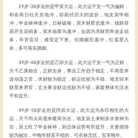
29岁-38岁走的是甲寅大运，此大运干支一气为偏财，
和命局日柱天克地冲，容易经历大的波折，地支寅申相
冲，申金禄神逢冲，日禄破格，寅木财星也逢冲，钱财容
易开支花销多，寅木临驿马逢冲，会因为求财而奔波走动
多，辛苦盲目，难安定下来。但婚姻宫逢冲，红鸾星入
命，多可落实婚姻。
39岁-48岁走的是乙卯大运，此大运干支一气为正财，
天干乙庚相合，正财合身，事业工作趋于稳定，不再受奔
波动荡之苦，求财较为稳定，财运也较为不错。地支卯木
财星来养官，丈夫事业财运也较为不错，家庭整体生活水
平有提升。
49岁-58岁走的是丙辰大运，此大运为杀印相生的大
运，天干丙火高透来暖局为吉，地支辰土来制亥水食神为
吉，辰土旺了申金禄神，则总体运势有所提升，夫妻感情
较为融洽，中晚年财富不错的，可衣禄无忧，安享晚年。