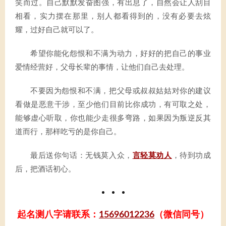
笑而过。自己默默发奋图强，有出息了，自然会让人刮目
相看，实力摆在那里，别人都看得到的，没有必要去炫
耀，过好自己就可以了。
希望你能化怨恨和不满为动力，好好的把自己的事业
爱情经营好，父母长辈的事情，让他们自己去处理。
不要因为怨恨和不满，把父母或叔叔姑姑对你的建议
看做是恶意干涉，至少他们目前比你成功，有可取之处，
能够虚心听取，你也能少走很多弯路，如果因为叛逆反其
道而行，那样吃亏的是你自己。
最后送你句话：无钱莫入众，
言轻莫劝人
，待到功成
后，把酒话初心。
起名测八字请联系：
15696012236
（微信同号）