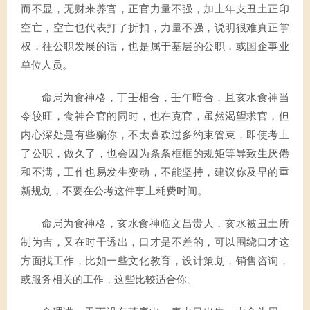
而不显，无财来养官，正官力量不强，加上年支丑土正印
空亡，空亡也代表打了折扣，力量不强，说明很难真正掌
权，往公职发展的话，也是属于基层的公职，或国企事业
单位人员。
命局为食神格，丁壬相合，壬午暗合，且亥水食神当
令较旺，食神合官的同时，也在克官，虽然渴望求官，但
内心深处是有些骗你，不太喜欢过多约束管束，即使考上
了公职，做久了，也会因为条条框框的规矩等导致生厌倦
和不满，工作也易发生变动，不能坚持，建议你及早的重
新规划，不要在公考这件事上耗费时间。
命局为食神格，亥水食神临文昌贵人，亥水被丑土所
制为吉，又在时干透出，口才是不差的，可以围绕口才这
方面找工作，比如一些文化教育，设计策划，销售咨询，
或服务相关的工作，这些比较适合你。