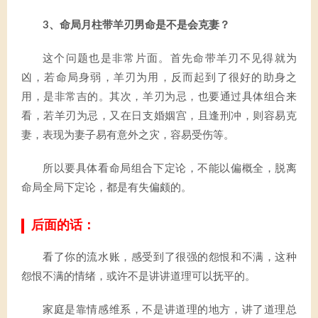
3、命局月柱带羊刃男命是不是会克妻？
这个问题也是非常片面。首先命带羊刃不见得就为
凶，若命局身弱，羊刃为用，反而起到了很好的助身之
用，是非常吉的。其次，羊刃为忌，也要通过具体组合来
看，若羊刃为忌，又在日支婚姻宫，且逢刑冲，则容易克
妻，表现为妻子易有意外之灾，容易受伤等。
所以要具体看命局组合下定论，不能以偏概全，脱离
命局全局下定论，都是有失偏颇的。
后面的话：
看了你的流水账，感受到了很强的怨恨和不满，这种
怨恨不满的情绪，或许不是讲讲道理可以抚平的。
家庭是靠情感维系，不是讲道理的地方，讲了道理总