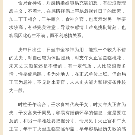
命局食神格，对感情婚姻容易充满幻想，有些浪漫理
想主义，不着地，在感情择偶上容易忽视过日子的因素，
加上丁壬相合，壬午暗合，食神合官，也表示对另一半要
求较高，有些完美注意，导致在感情上难免挑剔苛刻，也
容易因此心生不满，而不利感情关系。
庚申日出生，日坐申金禄神为用，能找一个较为不错
的丈夫，对自己较为体贴照顾，时支午火正官星临桃花，
未来丈夫颜值还是不错的，有一定气质，人比较浪漫多
情，性格偏急躁，多为外地人，在正式单位上班。但命局
正官为忌神，不见财来养官，未来丈夫能力和经济条件较
为一般。
时柱壬午暗合，壬水食神代表子女，时支午火正官为
夫，子女宫夫子同见，容易有婚前怀孕的信息，这是要注
意的，和另一半相处要把握分寸。命局见丁火正官和午火
正官，年干丁火坐丑临空临华盖，早年容易经历失败的感