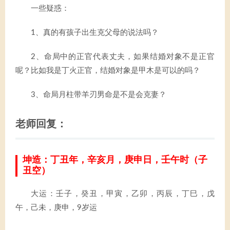
一些疑惑：
1、真的有孩子出生克父母的说法吗？
2、命局中的正官代表丈夫，如果结婚对象不是正官
呢？比如我是丁火正官，结婚对象是甲木是可以的吗？
3、命局月柱带羊刃男命是不是会克妻？
老师回复：
坤造：丁丑年，辛亥月，庚申日，壬午时（子
丑空）
大运：壬子，癸丑，甲寅，乙卯，丙辰，丁巳，戊
午，己未，庚申，9岁运