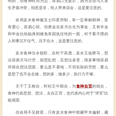
明的，但食神旺而为忌，容易口无遮拦，因为言语与人发
生矛盾冲突，招惹是非，给人带来误会，这是要注意的。
命局亥水食神被丑土印星所制，有一定奉献精神，富
有爱心，容易心软。但庚金在亥月出生为寒金，又有辛金
和申金比劫贴身则难免有固执任性的一面，对于看不惯的
人和事沉不住气，压不住火，这是要注意的。
亥水食神当令较旺，在时干高透，亥水又临驿马，想
法容易天马行空，胡思乱想，且想法多变，很多事情容易
停留在想法层面，要么是不着地，不切实际的空想，要么
是想了也不会去做，想的多，做多少，执行力不够。
天干丁壬相合，时柱壬午暗合，为
食神合官
的组合，
食神代表思想、想法，去合正官，也代表内心对于“求官”比
较渴望。
但命局不见财星，只有亥水食神中暗藏甲木偏财，藏