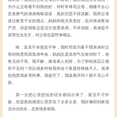
为什么父母看不到我的好，对时常辱骂父母，稍微不合心
意发脾气的弟弟唯唯诺诺，真的百思不得其解。我和父母
谈过教育子女的观点，妈妈和我关系变好，也对弟弟更加
严厉，但是我爸总是过分宠爱弟弟，不停劝阻，弟弟蛮不
讲理无法无天，对父母也是呼来喝去。
唉，哀其不幸怒其不争，我时常因为看不惯弟弟对父
母的指责而跟我弟争执，妈妈总是说和气生财别吵了，爸
爸无动于衷。我不解，难道家人犯错，为了和睦就忍让视
而不见吗？所以很多时候我和这个家显得格格不入。弟弟
也指责我多管闲事。我迷茫了，我该离开吗？眼不见心不
烦。
第一次把心里想说的话全都说出来了，家丑不可外
扬，但是真的感觉心里背负了太多太多。我好像回到家就
没办法快乐，总有很多烦恼。