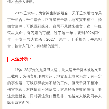
情才会步入正轨。
2022壬寅年，为食神生财的组合，天干壬水引动命局
丁壬相合，壬午暗合，正官星被合动，地支寅申相冲，婚
姻宫逢冲，可以遇到缘分。命局不见财来生官，这一年红
鸾星入命，有闪婚的可能。过了这一年，要到2026丙午
年，干支一气为官杀，2027丁未年，丁壬相合，午未相
合，被合入门户，有结婚的运气。
大运分析：
19岁-28岁走的是癸丑大运，此大运天干癸水被地支丑
土截脚，为伤官配印的大运，地支丑土填实为吉，有一定
的事业运，可以获得较为不错的工作。但天干癸丁相冲，
伤官克官，对感情则不利落实，容易经历失败的感情，要
注意烂桃花，同时要注意口舌是非，包括家人以及同事人
际关系方面的。