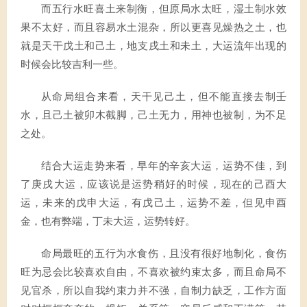
而五行水旺喜土来制衡，但原局水太旺，湿土制水效
果不太好，而且容易水土混杂，所以更喜见燥热之土，也
就是天干戊土和己土，地支戌土和未土，大运流年出现的
时候会比较吉利一些。
从命局组合来看，天干见己土，但不能直接去制壬
水，且己土被卯木截脚，己土无力，用神也被制，为不足
之处。
结合大运走势来看，早年的辛亥大运，运势不佳，到
了庚戌大运，应该说是运势稍好的时候，现在的己酉大
运，未来的戊申大运，有戊己土，运势不差，但见申酉
金，也有弊端，丁未大运，运势转好。
命局最旺的五行为水食伤，且没有很好地制化，食伤
旺为忌会比较喜欢自由，不喜欢被约束太多，而且命局不
见官杀，所以自我约束力并不强，自制力缺乏，工作方面