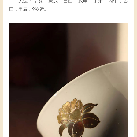
大运：辛亥，庚戌，己酉，戊申，丁未，丙午，乙
巳，甲辰，9岁运。