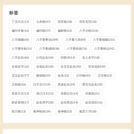
标签
丁丑日主
(12)
七杀格
(47)
伤官格
(38)
伤官见官
(18)
偏印夺食
(16)
偏印格
(37)
偏财格
(32)
八字分析
(256)
八字婚姻
(60)
八字看事业
(289)
八字看六亲
(84)
八字看婚姻
(231)
八字看性格
(31)
八字看感情
(38)
八字看疾病
(76)
八字看财运
(92)
八字起名
(40)
公司起名
(44)
卯酉冲
(13)
名人名字
(18)
女孩名字
(16)
女孩起名
(30)
女宝宝起名
(40)
官杀混杂
(39)
宝宝起名
(77)
建禄格
(25)
改名
(33)
正印格
(45)
正官格
(25)
正财格
(36)
汉字五行
(19)
男孩起名
(29)
男宝宝起名
(39)
癸亥日主
(13)
癸已日主
(13)
癸酉日主
(14)
百家姓
(21)
财多身弱
(17)
起名用字
(28)
起名禁忌
(14)
起名误区
(16)
阳刃格
(13)
食神制杀
(24)
食神格
(33)
魁罡八字
(28)