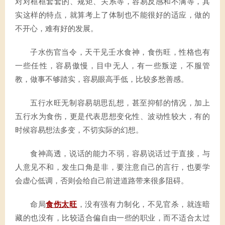
对对框框套套的、规矩、关系等，容易反感和不满等，其
实这样的特点，就算考上了体制也不能很好的适应，做的
不开心，难有好的发展。
子水伤官当令，天干见壬水食神，食伤旺，性格也有
一些任性，容易傲慢，目中无人，有一些叛逆，不服管
教，做事不够踏实，容易眼高手低，比较多愁善感。
五行水旺无制容易胡思乱想，甚至抑郁的情况，加上
五行水为食伤，更是代表思想变化性、波动性较大，有的
时候容易想法多变，不切实际的幻想。
食神高透，说话的能力不弱，容易说话过于直接，与
人意见不和，发生口角是非，要注意自己的言行，也要学
会虚心低调，否则会给自己前进道路带来很多阻碍。
命局
食伤太旺
，没有强有力制化，不见官杀，就连暗
藏的也没有，比较适合偏自由一些的职业，而不适合太过