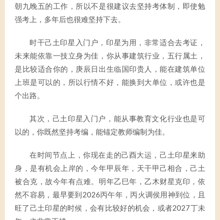
朝九晚五的工作，所以不是很建议去坚持考体制，即使勉
强考上，多年后也很难坚持下去。
时干己土印星入门户，印星为用，非常适合去考证，
未来能依靠一技立身为佳，你从事建筑行业，五行属土，
是比较适合你的，庚辰日出生临国印贵人，能在建筑单位
上班是可以的，所以行情不好，能换到大单位，或许也是
个出路。
其次，己土印星入门户，能从事教育文化行业也是可
以的，你既然坚持考编，能锚定教师编制为佳。
在时间节点上，你现在走的己酉大运，己土印星来助
身，是有机会上岸的，今年甲辰年，天干甲己相合，己土
被合克，故今年有点难。明年乙巳年，乙木财星克印，依
然不容易，最早要到2026丙午年，丙火调侯用神到位，且
旺了己土印星的时候，会有比较好的机会，或者2027丁未