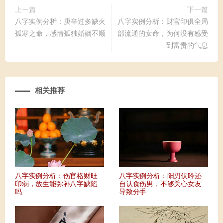
上一篇
下一篇
八字实例分析：庚辛过多缺火
八字实例分析：财官印俱全局
孤寒之命，感情孤独婚姻不顺
部流通的女命，为何没有感受
到富贵的气息
相关推荐
八字实例分析：伤官格财旺
八字实例分析：阳刃伏吟还
印弱，放生能弥补八字缺陷
自认食伤男，不够关心女友
吗
导致分手