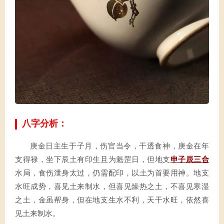
八字分析：
庚金日主生于子月，伤官当令，干透食神，庚金在年
支得禄，坐下辰土有印生且为魁罡日，但地支
申子辰三合
水局，食伤泄身太过，仍需配印，以土为首要用神。地支
水旺成势，喜见土来制水，但喜见燥热之土，不喜见寒湿
之土，金虽帮身，但在地支生水不利，天干水旺，依然喜
见土来制水。