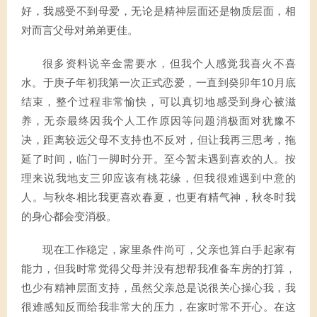
好，我感受不到母爱，无论是精神层面还是物质层面，相
对而言父母对弟弟更佳。
很多资料说辛金需要水，但我个人感觉我喜火不喜
水。于庚子年初我第一次正式恋爱，一直到癸卯年10月底
结束，整个过程非常愉快，可以真切地感受到身心被滋
养，无奈最终因我个人工作原因等问题消极面对犹豫不
决，距离较远父母不支持也不反对，但让我再三思考，拖
延了时间，临门一脚时分开。至今暂未遇到喜欢的人。按
理来说我地支三卯应该有桃花缘，但我很难遇到中意的
人。与秋冬相比我更喜欢春夏，也更有精气神，秋冬时我
的身心都会变消极。
现在工作稳定，家里条件尚可，父亲也算白手起家有
能力，但我时常觉得父母并没有想帮我准备车房的打算，
也少有精神层面支持，虽然父亲总是说很关心操心我，我
很难感知反而给我非常大的压力，在家时常不开心。在这