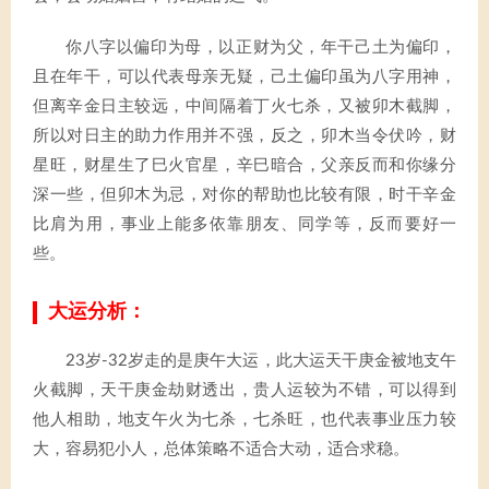
你八字以偏印为母，以正财为父，年干己土为偏印，
且在年干，可以代表母亲无疑，己土偏印虽为八字用神，
但离辛金日主较远，中间隔着丁火七杀，又被卯木截脚，
所以对日主的助力作用并不强，反之，卯木当令伏吟，财
星旺，财星生了巳火官星，辛巳暗合，父亲反而和你缘分
深一些，但卯木为忌，对你的帮助也比较有限，时干辛金
比肩为用，事业上能多依靠朋友、同学等，反而要好一
些。
大运分析：
23岁-32岁走的是庚午大运，此大运天干庚金被地支午
火截脚，天干庚金劫财透出，贵人运较为不错，可以得到
他人相助，地支午火为七杀，七杀旺，也代表事业压力较
大，容易犯小人，总体策略不适合大动，适合求稳。