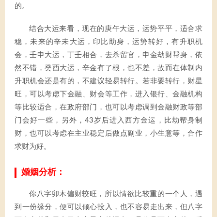
的。
结合大运来看，现在的庚午大运，运势平平，适合求
稳，未来的辛未大运，印比助身，运势转好，有升职机
会，壬申大运，丁壬相合，去杀留官，申金劫财帮身，依
然不错，癸酉大运，辛金有了根，也不差，故而在体制内
升职机会还是有的，不建议轻易转行。若非要转行，财星
旺，可以考虑下金融、财会等工作，进入银行、金融机构
等比较适合，在政府部门，也可以考虑调到金融财政等部
门会好一些，另外，43岁后进入西方金运，比劫帮身制
财，也可以考虑在主业稳定后做点副业，小生意等，合作
求财为好。
婚姻分析：
你八字卯木偏财较旺，所以情欲比较重的一个人，遇
到一份缘分，便可以倾心投入，也不容易走出来，但八字