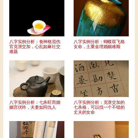
八字实例分析：食神格混伤
八字实例分析：蝴蝶双飞格
官克泄交加，心乱如麻社交
女命，土重金埋婚姻难顺
难题
八字实例分析：七杀旺而婚
八字实例分析：克泄交加的
姻宫伏吟，夫妻如同仇人
七杀格，可以找一个不错的
丈夫的女命