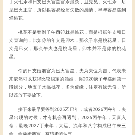
丁火七杀和日支巳火官星官杀混杂，且先见丁火七杀，后
见巳火正官，所以很容易经历失败的感情，早年容易遇到
烂桃花。
桃花不是看到子午酉卯就是桃花，而是根据年支和日
支查询的，比如你的年支是卯木，那么子水是桃花星，日
支是巳火，那么午火也是桃花星，卯木并不是你的桃花
星。
你的日支婚姻宫为巳火官星，夫为夫位为吉，代表未
来依然可以获得比较稳定的婚姻，你2020庚子年遇到第一
段缘分，地支子水临桃花，多为偏缘，注定有缘无份，所
以该放下要放下。
接下来最早要等到2025乙巳年，或者2026丙午年，夫
星出现的时候，才有机会再遇到，2026丙午年，天喜入
命，最晚2027丁未年，大运、流年和八字构成巳午未三
会，会动婚姻宫，有结婚的运气。