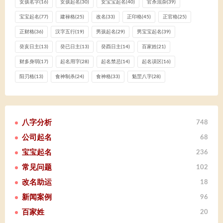
女孩名字
(16)
女孩起名
(30)
女宝宝起名
(40)
官杀混杂
(39)
宝宝起名
(77)
建禄格
(25)
改名
(33)
正印格
(45)
正官格
(25)
正财格
(36)
汉字五行
(19)
男孩起名
(29)
男宝宝起名
(39)
癸亥日主
(13)
癸已日主
(13)
癸酉日主
(14)
百家姓
(21)
财多身弱
(17)
起名用字
(28)
起名禁忌
(14)
起名误区
(16)
阳刃格
(13)
食神制杀
(24)
食神格
(33)
魁罡八字
(28)
八字分析
748
公司起名
68
宝宝起名
236
常见问题
102
改名助运
18
新闻案例
96
百家姓
20