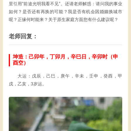
里引用“前途光明我看不见”。还请老师解惑：请问我的事业
如何？是否还有再换的可能？我是否有机会因婚姻换城市
呢？正缘何时能来？关于原生家庭方面您有什么建议呢？
老师回复：
坤造：己卯年，丁卯月，辛巳日，辛卯时（申
酉空）
大运：戊辰，己巳，庚午，辛未，壬申，癸酉，甲
戌，乙亥，3岁运。