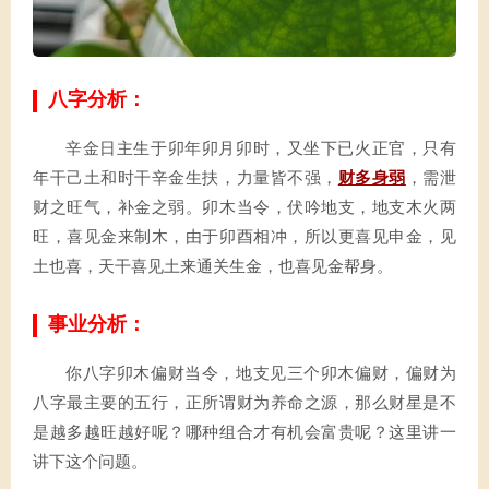
八字分析：
辛金日主生于卯年卯月卯时，又坐下已火正官，只有
年干己土和时干辛金生扶，力量皆不强，
财多身弱
，需泄
财之旺气，补金之弱。卯木当令，伏吟地支，地支木火两
旺，喜见金来制木，由于卯酉相冲，所以更喜见申金，见
土也喜，天干喜见土来通关生金，也喜见金帮身。
事业分析：
你八字卯木偏财当令，地支见三个卯木偏财，偏财为
八字最主要的五行，正所谓财为养命之源，那么财星是不
是越多越旺越好呢？哪种组合才有机会富贵呢？这里讲一
讲下这个问题。