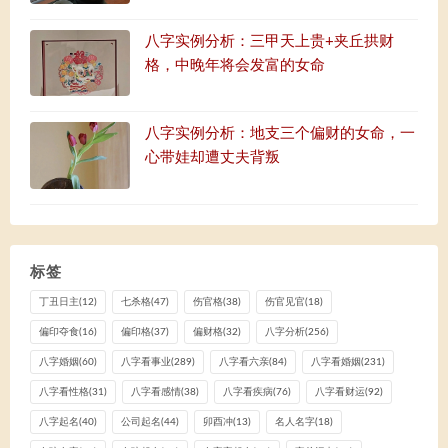
八字实例分析：三甲天上贵+夹丘拱财
格，中晚年将会发富的女命
八字实例分析：地支三个偏财的女命，一
心带娃却遭丈夫背叛
标签
丁丑日主
(12)
七杀格
(47)
伤官格
(38)
伤官见官
(18)
偏印夺食
(16)
偏印格
(37)
偏财格
(32)
八字分析
(256)
八字婚姻
(60)
八字看事业
(289)
八字看六亲
(84)
八字看婚姻
(231)
八字看性格
(31)
八字看感情
(38)
八字看疾病
(76)
八字看财运
(92)
八字起名
(40)
公司起名
(44)
卯酉冲
(13)
名人名字
(18)