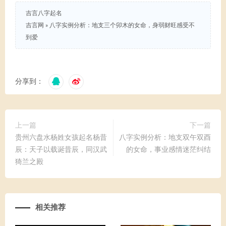
吉言八字起名
吉言网
»
八字实例分析：地支三个卯木的女命，身弱财旺感受不
到爱
分享到：
上一篇
下一篇
贵州六盘水杨姓女孩起名杨昔
八字实例分析：地支双午双酉
辰：天子以载诞昔辰，同汉武
的女命，事业感情迷茫纠结
猗兰之殿
相关推荐