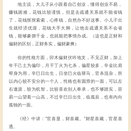
地主说，大儿子从小跟着自己创业，懂得创业不易，
赚钱困难，花钱比较谨慎，但是去疏通关系就不能省钱
了，花钱抠抠索索，心疼钱，自然办不好这事。小儿子出
生就经济优渥，花钱大手大脚，让他去疏通关系不会省
钱，能够豪掷千金，也就能把事情办成。（这也是正财和
偏财的区别，正财务实，偏财豪爽）
你的性格方面，卯木偏财伏吟地支，不见正财，加上
年干己土为偏印，月干丁火为七杀，偏星较多，辛金比肩
帮身为用，辛巳日出生，日坐巳火临驿马，官杀混杂，所
以内心较不安分的一个人，性格也有圆滑的一面，可以左
右逢源，较为机智，比较喜欢别人奉承，也不够踏实，容
易一山望着一山高，不过辛巳日出生，临孤辰，也有内向
孤独的一面。
《经》中讲：“官喜显，财喜藏。”财星喜藏，官星喜
透。