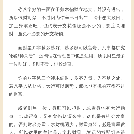
你八字好的一面在于卯木偏财在地支，并没有透出，
所以钱财可聚，不过因为你辛巳日出生，临十恶大败日，
加上身弱财旺，也代表开支花销还是不少的，要注意理
财，避免不必要的开支花销。
而财星并非越多越好、越多越可以富贵。凡事都讲究
“物以稀为贵”，这句话在命理当中也是适用。所以财星最多
一位则好，多则不贵，也较难富。
你的八字见三个卯木偏财，多不为贵，为不足之处。
若八字入从财格，大运可以顺势，那么也有机会获得不错
的财富。
或者财星一位，身旺可以担财，或者身弱有大运助
身，比劫帮身，又有食伤财源来生，这也是有机会发富
的。否则财轻身重，求财机遇少，财重身轻，必是富屋贫
人。所以这里的关键是八字和财星、岁运的搭配组合得