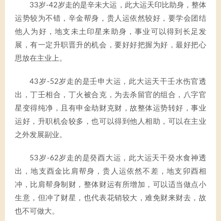
33岁-42岁走的是辛未大运，此大运天印比助身，整体
运势较为不错，辛金帮身，贵人运依然较好，要学会团结
他人为好，地支未土印星来助身，事业可以得到长足发
展，有一定升职晋升的机会，要好好把握为好，最好把心
思放在主业上。
43岁-52岁走的是壬申大运，此大运天干壬水伤官透
出，丁壬相合，丁火被合克，为去杀留官的组合，八字官
星变得纯净，且有申金劫财克财，故整体运势转好，事业
运好，升职机会较多，也可以得到他人相助，可以在主业
之外发展副业。
53岁-62岁走的是癸酉大运，此大运天干癸水食神透
出，地支酉金比肩帮身，贵人运依然不差，地支卯酉相
冲，比肩帮身制财，整体财运有所增加，可以适当做点小
生意，但冲了财星，也代表花销较大，难免财来财去，故
也不可做大。