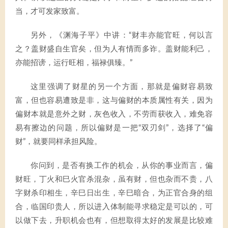
当，才可发家致富。
另外，《渊海子平》中讲：“财丰亦能官旺，何以言
之？盖财盛自生官矣，但为人有情而多诈。盖财能利己，
亦能招谤，运行旺相，福禄俱臻。”
这里强调了财星的另一个方面，那就是偏财容易致
富，但也容易遭致是非，这与偏财的本质属性有关，因为
偏财本就是意外之财，灰色收入，不劳而获收入，难免容
易有擦边的问题，所以偏财是一把“双刃剑”，选择了“偏
财”，就要同样承担风险。
你问到，是否有换工作的机会，从你的事业而言，偏
财旺，丁火和巳火官杀混杂，虽有财，但也杂而不贵，八
字财杀印相生，辛巳日出生，辛巳暗合，为正官合身的组
合，临国印贵人，所以进入体制能寻求稳定是可以的，可
以做下去，升职机会也有，但想取得太好的发展是比较难