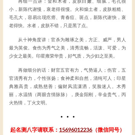
再细一点讲：金和木者，皮肤白嫩、细腻，毛孔很
小，新陈代谢慢，衰老得很慢。火和燥土者，皮肤粗糙、
毛孔大，容易出现疙瘩、青春痘、斑点，新陈代谢快，衰
老得快。水者，皮肤不错，只是黑了点。
从十神角度讲：官杀为雕琢之美，方正、威严，男人
最为英俊。食伤为秀气之美，清秀流畅，活泼、可爱，为
少女之最美。印星雍荣华贵，好气质，为少妇之至美。
再做细分的话：财官五官有力，气势逼人；伤官，五
官清秀有力，个性张扬；食神柔和自然，清纯可人；印星
典雅高贵，成熟慈善；偏财风流潇洒，笑脸迷人。木秀
丽，水温情（两眼含情脉脉），庚金阳刚，辛金贵气，丙
火热情，丁火文明。
起名测八字请联系：
15696012236
（微信同号）