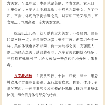
方美女。辛金珠宝，本身就是美丽、华贵之象。女人日干
为辛金的，只要火土不相混杂，十有八九是美女。八字中
和、平衡，体现为平衡协调之美。财官印三透又得用，五
官端正，气质高雅，东方美女之象。
综合以上几条，就可以肯定为美女，不会错的。要是
印是再旺一点，更是雍荣华贵，美不可言。两造组合不一
样，美的体现也各不相同，例一为动感之美，亮丽照人，
例二为静态之美，越品越有味。八字看美女的技巧很多，
当然都有规律可寻，给大家做一些点窍性地介绍，供参
考。
八字看相貌
，主要从五行、十神、旺衰、组合、用忌
神这几个方面综合去论。五行主看皮肤、骨骼、体形，有
形的东西。十神主看气质和相貌的外轮廓，旺衰主看身体
比例。组合看身体每部分的特点。