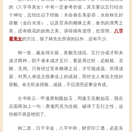
的《八字寻美女》中有一定参考价值，其主要以五行结合
十神论，总结出以下经验：木命春生美姿容，水命秋生好
容貌（金白水清），以及官杀的雕琢之美，食伤的泄秀之
美，还有桃花的妖艳之美。讲得很有道理，也管用。
八字
看美女
的方法，除了林先生所讲的以外，还有不少。
例一造，顽金得火炼，美貌无须说。五行分成才和未
成才两种，阳干者未成才五行，要是再过旺，必粗糙、丑
陋、无用。只有经过官杀雕琢之后，才可能成器。所谓成
器，对男人来说主指事业上的成就，而对女人来说主指好
容貌。命主旺金得炼，成器，不仅漂亮还事业有成。
古书有云：甲逢庚制颜如玉，丙逢壬克貌如花，我在
后面再加上一句：庚逢丙克为佳丽。破译了五行之性，这
些都不再是绝招了。
例二造，日干辛金，八字中和，财官印三透，必是东