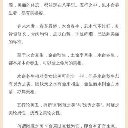
颜，美丽的体态，都注定在八字里。五行之中，以木命春
生者，易有美姿容。
春来木发，春花最娇，木命春生，若木气不过旺，则
骨骼修长，骨肉均匀，皮肤白皙，手足纤细，已达到美丽
的标准。
至于火命夏生，金命秋生，土命季月生，水命冬生，
都不如木命春生，可以登上命局的美相。
水命冬生相对美女比例可能少一些，但是水命秋生却
有灵秀之美。因秋天之水有金来相生，金生丽水则金白水
清，亦属美相。
五行论美丑，有所谓“雕琢之美”与“浅秀之美”。雕琢之
美论男性，浅秀之美论女性。
何谓雕琢之美？命局以克我为官，即命有正官来克。