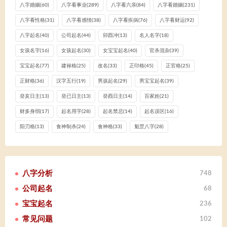
八字婚姻
(60)
八字看事业
(289)
八字看六亲
(84)
八字看婚姻
(231)
八字看性格
(31)
八字看感情
(38)
八字看疾病
(76)
八字看财运
(92)
八字起名
(40)
公司起名
(44)
卯酉冲
(13)
名人名字
(18)
女孩名字
(16)
女孩起名
(30)
女宝宝起名
(40)
官杀混杂
(39)
宝宝起名
(77)
建禄格
(25)
改名
(33)
正印格
(45)
正官格
(25)
正财格
(36)
汉字五行
(19)
男孩起名
(29)
男宝宝起名
(39)
癸亥日主
(13)
癸已日主
(13)
癸酉日主
(14)
百家姓
(21)
财多身弱
(17)
起名用字
(28)
起名禁忌
(14)
起名误区
(16)
阳刃格
(13)
食神制杀
(24)
食神格
(33)
魁罡八字
(28)
八字分析
748
公司起名
68
宝宝起名
236
常见问题
102