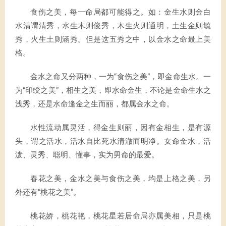
食伤之美，每一命局都可能得之。如：金生水则金白
水清谓清秀，水生木则俊秀，木生火则通明，土生金则毓
秀，火生土则涵秀。但是这五秀之中，以金水之命最上美
格。
金水之命又分两种，一为“食伤之美”，即金命生水。一
为“印绶之美”，相生之美，即水命金生，不论是金命生水之
浅秀，还是水命逢金之生而丽，都属金水之命。
水性流动属灵活，得金生则丽，因有金相生，是有源
头，谓之活水，活水自比死水清澈而明净。女命金水，活
泼、灵秀、聪明、懂事，实为男命的最爱。
春花之美，金水之美与食伤之美，均是上格之美，另
外还有“桃花之美”。
桃花娇，桃花艳，桃花星若居命局亦属美相，只是桃