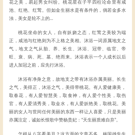
花之美，易起男女纠纷。桃花星在子平四柱论命里有咸
池、红艳、红莺。但如金生丽水是有条件的，倘若金多水
浊，美女是轮不上的…
桃花坐命的女人，自有妖娆之态，红莺之美较为端
正，咸池与红艳则为不上格之美相。沐浴一词原属地支之
气，地支之气从胎、养、长生、沐浴、冠带、临官、帝
旺、衰、病、死、墓、绝而来。沐浴表示一个人成长以后
进人加冠之前，应先行沐浴。
沐浴有净身之意，故地支之带有沐浴亦属美丽。长生
之气，美得正，沐浴之气，美得带桃花。有人爱健康美，
取春花，有人爱智慧美，取食神，有人爱个性美，取伤
官，有人爱清秀美，取金水，有人爱妖艳美，取桃花。美
丽的女人与世间任何美丽的东西一样让人喜爱，只是美丽
亦属注定，诚如长恨歌中赞杨贵妃：“天生丽质难自弃”。
怎样从八字看美丑？这方面的文章不多，林国雄先生