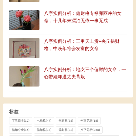
八字实例分析：偏财格专禄卯酉冲的女
命，十几年来漂泊无依一事无成
八字实例分析：三甲天上贵+夹丘拱财
格，中晚年将会发富的女命
八字实例分析：地支三个偏财的女命，一
心带娃却遭丈夫背叛
标签
丁丑日主
(12)
七杀格
(47)
伤官格
(38)
伤官见官
(18)
偏印夺食
(16)
偏印格
(37)
偏财格
(32)
八字分析
(256)