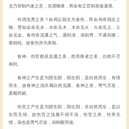
克乃管制约束之意，克谓雕琢，男命有正官则英俊潇洒。
何谓浅秀之美？命局以我生为食伤，即命局有我生之
物。譬如金命见水，水命见木，木命见火，火命见土，土
命见金。食伤有流通之气，通则清，清则秀，不通则塞，
塞则钝。故食伤亦为美相。
食神、伤官都具流通之美，然而两者之美，仍然不尽
相同。
食神之产生是为阴生阴，阳生阳，是自然而生，有情
而生，故食神之浅亦属自然流露。食神之美，秀气尽发，
柔顺而媚。
伤官之产生是为阴生阳，阳生阴，非自然而生，是以
生而无情。故伤官之浅属不得不浅，伤官之美，性带无
情，虽也是秀气尽发，却刚毅而俊。