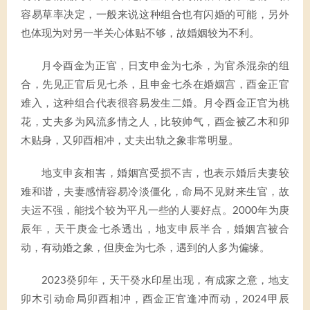
容易草率决定，一般来说这种组合也有闪婚的可能，另外
也体现为对另一半关心体贴不够，故婚姻较为不利。
月令酉金为正官，日支申金为七杀，为官杀混杂的组
合，先见正官后见七杀，且申金七杀在婚姻宫，酉金正官
难入，这种组合代表很容易发生二婚。月令酉金正官为桃
花，丈夫多为风流多情之人，比较帅气，酉金被乙木和卯
木贴身，又卯酉相冲，丈夫出轨之象非常明显。
地支申亥相害，婚姻宫受损不吉，也表示婚后夫妻较
难和谐，夫妻感情容易冷淡僵化，命局不见财来生官，故
夫运不强，能找个较为平凡一些的人要好点。2000年为庚
辰年，天干庚金七杀透出，地支申辰半合，婚姻宫被合
动，有动婚之象，但庚金为七杀，遇到的人多为偏缘。
2023癸卯年，天干癸水印星出现，有成家之意，地支
卯木引动命局卯酉相冲，酉金正官逢冲而动，2024甲辰