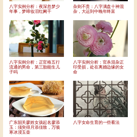
八字实例分析：夜深忽梦少
杂则不贵：八字满盘十神混
年事，梦啼妆泪红阑干
杂，大运到中晚年终富
八字实例分析：正官格五行
八字实例分析：官杀混杂正
流通的男命，第三胎能生儿
印受损，处在离婚边缘的女
子吗
命
广东韶关廖姓女孩起名廖添
八字女命生育的一些看法
玉：须臾得月添佳致，万顷
寒冰浸玉壶