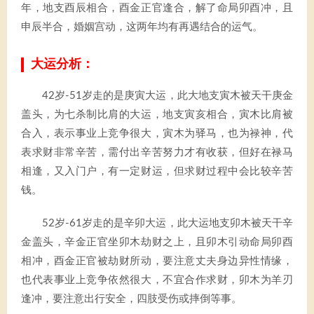
年，地支酉辰相合，酉金正官逢合，解了命局卯酉冲，且
申辰半合，婚姻宫动，这两年均有再遇结合的运气。
大运分析：
42岁-51岁走的是庚寅大运，此大地支寅木被天干庚金
盖头，为七杀制比肩的大运，地支寅亥相合，寅木比肩被
合入，表示事业上竞争很大，寅木为驿马，也为禄神，代
表求财非常辛苦，需付出辛苦努力才有收获，但好在禄马
相逢，又入门户，有一定财运，但求财过程中会比较辛苦
钱。
52岁-61岁走的是辛卯大运，此大运地支卯木被天干辛
金盖头，辛金正官坐卯木劫财之上，且卯木引动命局卯酉
相冲，酉金正官被劫财所动，要注意丈夫身边异性情缘，
也代表事业上竞争依然很大，不宜合作求财，卯木为羊刃
逢冲，要注意出行安全，四肢受伤或摔倒等事。