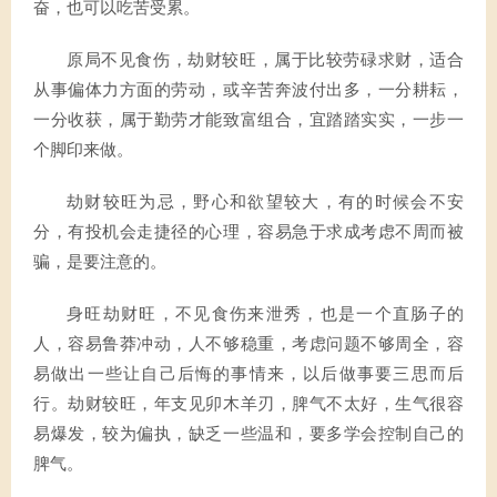
奋，也可以吃苦受累。
原局不见食伤，劫财较旺，属于比较劳碌求财，适合
从事偏体力方面的劳动，或辛苦奔波付出多，一分耕耘，
一分收获，属于勤劳才能致富组合，宜踏踏实实，一步一
个脚印来做。
劫财较旺为忌，野心和欲望较大，有的时候会不安
分，有投机会走捷径的心理，容易急于求成考虑不周而被
骗，是要注意的。
身旺劫财旺，不见食伤来泄秀，也是一个直肠子的
人，容易鲁莽冲动，人不够稳重，考虑问题不够周全，容
易做出一些让自己后悔的事情来，以后做事要三思而后
行。劫财较旺，年支见卯木羊刃，脾气不太好，生气很容
易爆发，较为偏执，缺乏一些温和，要多学会控制自己的
脾气。