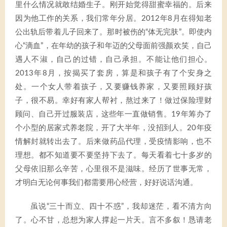
里什么情况就敢结婚生子。刚开始觉得甜蜜幸福的。后来
因为他工作的关系，我们常年分居。2012年8月在得知老
公出轨后带着儿子回来了。那时被伤的“体无完肤”。即使内
心“滴血”，在年幼的孩子和年迈的父母面前强颜欢笑，自己
遇人不淑，自己的过错，自己承担。不能让他们担心。
2013年8月，按揭买了套房，算是和孩子有了个安身之
处。一个女人带着孩子，又要赚钱养家，又要照顾好孩
子，很不易。幸好有家人帮衬，熬过来了！做过保险理财
顾问、自己开过服装店，这些年一直做销售。19年筹办了
个小型的居家式养老院，开了大半年，没招到人。20年疫
情解封就转出去了。后来做药品代理，受疫情影响，也不
理想。都不知道要不要坚持下去了。每天看着七十多岁的
父母依旧那么辛苦，心里很不是滋味。经历了世事无常，
才明白无论何事我们都需要用心经营，好好说话沟通。
虽说“三十而立、四十不惑”，我却迷茫，看不清方向
了。心不甘，总想为家人撑起一片天。言不多叙！恳请老