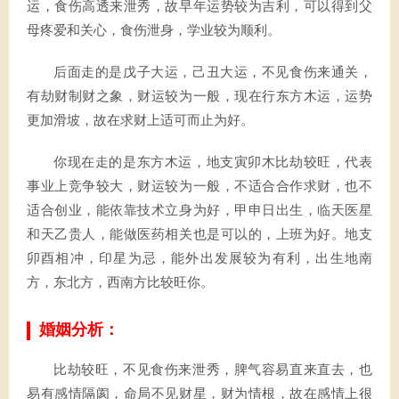
运，食伤高透来泄秀，故早年运势较为吉利，可以得到父
母疼爱和关心，食伤泄身，学业较为顺利。
后面走的是戊子大运，己丑大运，不见食伤来通关，
有劫财制财之象，财运较为一般，现在行东方木运，运势
更加滑坡，故在求财上适可而止为好。
你现在走的是东方木运，地支寅卯木比劫较旺，代表
事业上竞争较大，财运较为一般，不适合合作求财，也不
适合创业，能依靠技术立身为好，甲申日出生，临天医星
和天乙贵人，能做医药相关也是可以的，上班为好。地支
卯酉相冲，印星为忌，能外出发展较为有利，出生地南
方，东北方，西南方比较旺你。
婚姻分析：
比劫较旺，不见食伤来泄秀，脾气容易直来直去，也
易有感情隔阂，命局不见财星，财为情根，故在感情上很