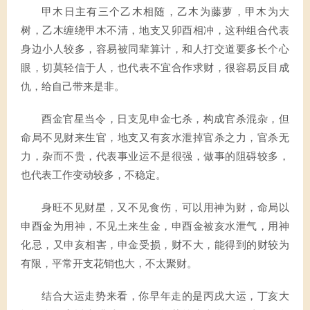
甲木日主有三个乙木相随，乙木为藤萝，甲木为大
树，乙木缠绕甲木不清，地支又卯酉相冲，这种组合代表
身边小人较多，容易被同辈算计，和人打交道要多长个心
眼，切莫轻信于人，也代表不宜合作求财，很容易反目成
仇，给自己带来是非。
酉金官星当令，日支见申金七杀，构成官杀混杂，但
命局不见财来生官，地支又有亥水泄掉官杀之力，官杀无
力，杂而不贵，代表事业运不是很强，做事的阻碍较多，
也代表工作变动较多，不稳定。
身旺不见财星，又不见食伤，可以用神为财，命局以
申酉金为用神，不见土来生金，申酉金被亥水泄气，用神
化忌，又申亥相害，申金受损，财不大，能得到的财较为
有限，平常开支花销也大，不太聚财。
结合大运走势来看，你早年走的是丙戌大运，丁亥大