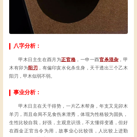
八字分析：
甲木日主生在酉月为
正官格
，一申一酉
官杀混杂
，甲
木有卯为
阳刃
，有偏印亥水化杀生身，天干透出三个乙木
阳刃，甲木似弱不弱。
事业分析：
甲木日主在天干得势，一片乙木帮身，年支又见卯木
羊刃，而且命局不见食伤来泄秀，体现为性格较为固执，
生性比较自我，好强，主观意识强，不太懂得变通，但好
在酉金正官当令为用，故事业心比较强，人比较上进勤