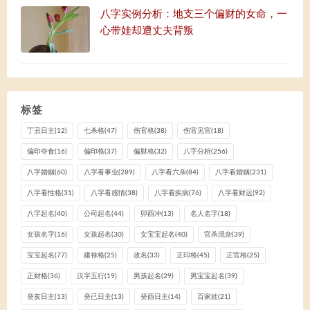
八字实例分析：地支三个偏财的女命，一
心带娃却遭丈夫背叛
标签
丁丑日主
(12)
七杀格
(47)
伤官格
(38)
伤官见官
(18)
偏印夺食
(16)
偏印格
(37)
偏财格
(32)
八字分析
(256)
八字婚姻
(60)
八字看事业
(289)
八字看六亲
(84)
八字看婚姻
(231)
八字看性格
(31)
八字看感情
(38)
八字看疾病
(76)
八字看财运
(92)
八字起名
(40)
公司起名
(44)
卯酉冲
(13)
名人名字
(18)
女孩名字
(16)
女孩起名
(30)
女宝宝起名
(40)
官杀混杂
(39)
宝宝起名
(77)
建禄格
(25)
改名
(33)
正印格
(45)
正官格
(25)
正财格
(36)
汉字五行
(19)
男孩起名
(29)
男宝宝起名
(39)
癸亥日主
(13)
癸已日主
(13)
癸酉日主
(14)
百家姓
(21)