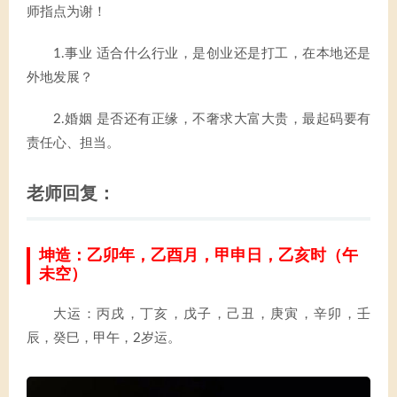
师指点为谢！
1.事业 适合什么行业，是创业还是打工，在本地还是
外地发展？
2.婚姻 是否还有正缘，不奢求大富大贵，最起码要有
责任心、担当。
老师回复：
坤造：乙卯年，乙酉月，甲申日，乙亥时（午
未空）
大运：丙戌，丁亥，戊子，己丑，庚寅，辛卯，壬
辰，癸巳，甲午，2岁运。