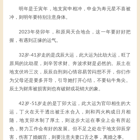
明年是壬寅年，地支寅申相冲，申金为寿元星不喜被
冲，则明年要特别注意身体。
2023年癸卯年，和原局天合地合，这一年要好好把
握，有遇到正缘的运气。
32岁-41岁走的是戊辰大运，此大运为比劫大运，旺了
原局的比劫星，则辛苦求财、奔波求财是必然的。辰土在
地支伏吟三次，辰辰自刑则心情容易苦闷想不开，你们作
为父母还是要多开导，引导她打开心结，不要钻牛角尖。
辰土为财库被损害则也有破财或花销大的象。
42岁-51岁走的是丁卯大运，此大运为官印相生的大
运，丁火在天干透出被壬水合入，则和丙火构成日月相
随，地支卯木制了厚土，则这步大运在事业上会有所起
色，努力工作会有好的发展。但不足之处在于地支卯辰穿
害，伤害了婚姻宫，则要注意夫妻口舌之事，离婚之事。