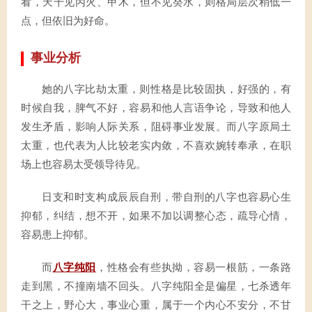
看，天干见丙火、甲木，但不见癸水，则格局层次稍低一
点，但依旧为好命。
事业分析
她的八字比劫太重，则性格是比较固执，好强的，有
时候自我，脾气不好，容易和他人言语争论，导致和他人
发生矛盾，影响人际关系，阻碍事业发展。而八字原局土
太重，也代表为人比较老实内敛，不喜欢婉转奉承，在职
场上也容易太受领导待见。
日支和时支构成辰辰自刑，带自刑的八字也容易心生
抑郁，纠结，想不开，如果不加以调整心态，疏导心情，
容易患上抑郁。
而
八字纯阳
，性格会有些执拗，容易一根筋，一条路
走到黑，不撞南墙不回头。八字纯阳全是偏星，七杀透年
干之上，野心大，事业心重，属于一个内心不安分，不甘