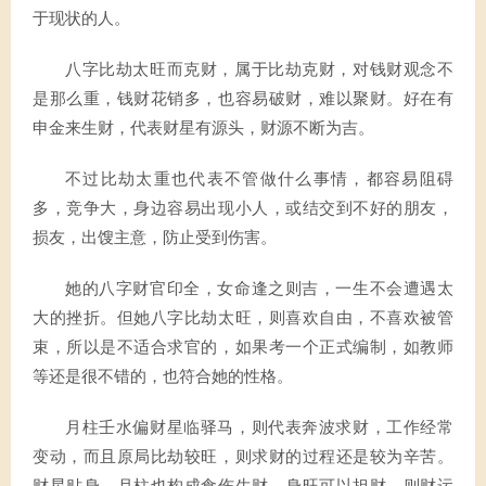
于现状的人。
八字比劫太旺而克财，属于比劫克财，对钱财观念不
是那么重，钱财花销多，也容易破财，难以聚财。好在有
申金来生财，代表财星有源头，财源不断为吉。
不过比劫太重也代表不管做什么事情，都容易阻碍
多，竞争大，身边容易出现小人，或结交到不好的朋友，
损友，出馊主意，防止受到伤害。
她的八字财官印全，女命逢之则吉，一生不会遭遇太
大的挫折。但她八字比劫太旺，则喜欢自由，不喜欢被管
束，所以是不适合求官的，如果考一个正式编制，如教师
等还是很不错的，也符合她的性格。
月柱壬水偏财星临驿马，则代表奔波求财，工作经常
变动，而且原局比劫较旺，则求财的过程还是较为辛苦。