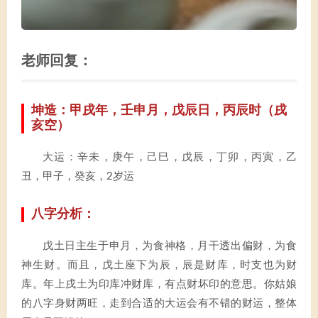
老师回复：
坤造：甲戌年，壬申月，戊辰日，丙辰时（戌
亥空）
大运：辛未，庚午，己巳，戊辰，丁卯，丙寅，乙
丑，甲子，癸亥，2岁运
八字分析：
戊土日主生于申月，为食神格，月干透出偏财，为食
神生财。而且，戊土座下为辰，辰是财库，时支也为财
库。年上戌土为印库冲财库，有点财坏印的意思。你姑娘
的八字身财两旺，走到合适的大运会有不错的财运，整体