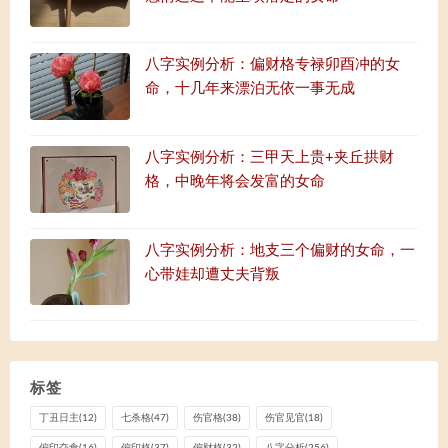
八字实例分析：偏财格专禄卯酉冲的女
命，十几年来漂泊无依一事无成
八字实例分析：三甲天上贵+夹丘拱财
格，中晚年将会发富的女命
八字实例分析：地支三个偏财的女命，一
心带娃却遭丈夫背叛
标签
丁丑日主
(12)
七杀格
(47)
伤官格
(38)
伤官见官
(18)