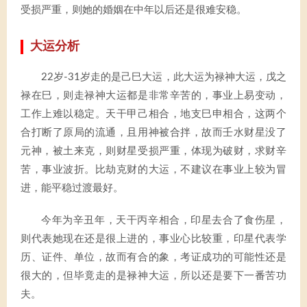
受损严重，则她的婚姻在中年以后还是很难安稳。
大运分析
22岁-31岁走的是己巳大运，此大运为禄神大运，戊之
禄在巳，则走禄神大运都是非常辛苦的，事业上易变动，
工作上难以稳定。天干甲己相合，地支巳申相合，这两个
合打断了原局的流通，且用神被合拌，故而壬水财星没了
元神，被土来克，则财星受损严重，体现为破财，求财辛
苦，事业波折。比劫克财的大运，不建议在事业上较为冒
进，能平稳过渡最好。
今年为辛丑年，天干丙辛相合，印星去合了食伤星，
则代表她现在还是很上进的，事业心比较重，印星代表学
历、证件、单位，故而有合的象，考证成功的可能性还是
很大的，但毕竟走的是禄神大运，所以还是要下一番苦功
夫。