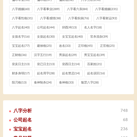
偏印夺食
(16)
偏印格
(37)
偏财格
(32)
八字分析
(256)
八字婚姻
(60)
八字看事业
(289)
八字看六亲
(84)
八字看婚姻
(231)
八字看性格
(31)
八字看感情
(38)
八字看疾病
(76)
八字看财运
(92)
八字起名
(40)
公司起名
(44)
卯酉冲
(13)
名人名字
(18)
女孩名字
(16)
女孩起名
(30)
女宝宝起名
(40)
官杀混杂
(39)
宝宝起名
(77)
建禄格
(25)
改名
(33)
正印格
(45)
正官格
(25)
正财格
(36)
汉字五行
(19)
男孩起名
(29)
男宝宝起名
(39)
癸亥日主
(13)
癸已日主
(13)
癸酉日主
(14)
百家姓
(21)
财多身弱
(17)
起名用字
(28)
起名禁忌
(14)
起名误区
(16)
阳刃格
(13)
食神制杀
(24)
食神格
(33)
魁罡八字
(28)
八字分析
748
公司起名
68
宝宝起名
236