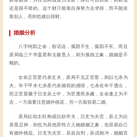
财星贴身，月柱也构成食伤生财，身旺可以担财，则财运
还是很不错的。这个财只能靠自身努力去求得，而不能依
靠别人，否则也难以得财。
婚姻分析
八字纯阳之命，俗话说，孤阴不生，孤阳不长。而且
原局临三个华盖星和太极贵人，则为孤独之象，婚姻是不
顺的。
女命正官星代表丈夫，原局不见正官星，则以七杀为
夫。年干甲木七杀星代表婚前的感情，七杀在年干透出，
而正官星藏于日支辰土中，为官透而杀藏，女命逢之为不
吉，一方面要注意婚外桃花，另一方面容易二婚。
原局比劫太旺构成比劫夺夫，日支为夫宫，辰土为比
肩星忌神，则也为其他异性介入她婚姻之象，也容易自己
有婚外桃花。日支为夫宫，辰辰自刑，辰戌相冲，婚姻宫