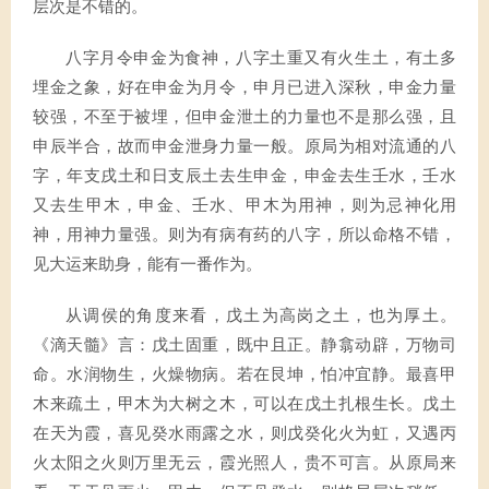
层次是不错的。
八字月令申金为食神，八字土重又有火生土，有土多
埋金之象，好在申金为月令，申月已进入深秋，申金力量
较强，不至于被埋，但申金泄土的力量也不是那么强，且
申辰半合，故而申金泄身力量一般。原局为相对流通的八
字，年支戌土和日支辰土去生申金，申金去生壬水，壬水
又去生甲木，申金、壬水、甲木为用神，则为忌神化用
神，用神力量强。则为有病有药的八字，所以命格不错，
见大运来助身，能有一番作为。
从调侯的角度来看，戊土为高岗之土，也为厚土。
《滴天髓》言：戊土固重，既中且正。静翕动辟，万物司
命。水润物生，火燥物病。若在艮坤，怕冲宜静。最喜甲
木来疏土，甲木为大树之木，可以在戊土扎根生长。戊土
在天为霞，喜见癸水雨露之水，则戊癸化火为虹，又遇丙
火太阳之火则万里无云，霞光照人，贵不可言。从原局来