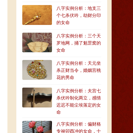
八字实例分析：地支三
个七杀伏吟，劫财分印
的女命
八字实例分析：三个天
罗地网，捅了魁罡窝的
女命
八字实例分析：天元坐
杀正财当令，婚姻宫桃
花的男命
八字实例分析：夫宫七
杀伏吟制化两立，感情
迟迟不能尘埃落定的女
命
八字实例分析：偏财格
专禄卯酉冲的女命，十