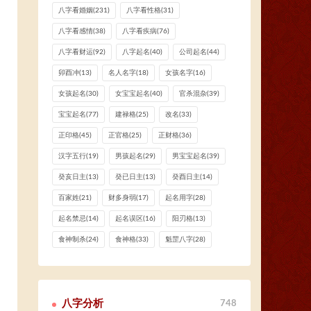
八字看婚姻
(231)
八字看性格
(31)
八字看感情
(38)
八字看疾病
(76)
八字看财运
(92)
八字起名
(40)
公司起名
(44)
卯酉冲
(13)
名人名字
(18)
女孩名字
(16)
女孩起名
(30)
女宝宝起名
(40)
官杀混杂
(39)
宝宝起名
(77)
建禄格
(25)
改名
(33)
正印格
(45)
正官格
(25)
正财格
(36)
汉字五行
(19)
男孩起名
(29)
男宝宝起名
(39)
癸亥日主
(13)
癸已日主
(13)
癸酉日主
(14)
百家姓
(21)
财多身弱
(17)
起名用字
(28)
起名禁忌
(14)
起名误区
(16)
阳刃格
(13)
食神制杀
(24)
食神格
(33)
魁罡八字
(28)
八字分析
748