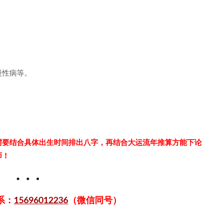
慢性病等。
需要结合具体出生时间排出八字，再结合大运流年推算方能下论
师！
系：
15696012236
（微信同号）