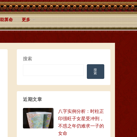
助算命
更多
搜索
搜
索
近期文章
八字实例分析：时柱正
印强旺子女星受冲刑，
不惑之年仍难求一子的
女命