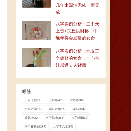
几年来漂泊无依一事无
成
八字实例分析：三甲天
上贵+夹丘拱财格，中
晚年将会发富的女命
八字实例分析：地支三
个偏财的女命，一心带
娃却遭丈夫背叛
标签
丁丑日主
(12)
七杀格
(47)
伤官格
(38)
伤官见官
(18)
偏印夺食
(16)
偏印格
(37)
偏财格
(32)
八字分析
(256)
八字婚姻
(60)
八字看事业
(289)
八字看六亲
(84)