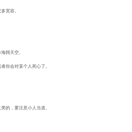
议多宽容。
步海阔天空。
或者你会对某个人死心了。
之类的，要注意小人当道。