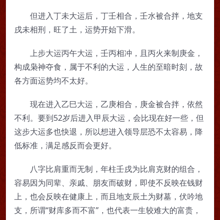
但进入丁未大运后，丁壬相合，壬水被合拌，地支
戌未相刑，旺了土，运势开始下滑。
上步大运丙午大运，壬丙相冲，且丙火来制庚金，
构成枭神夺食，属于不利的大运，人生的至暗时刻，故
各方面运势均不太好。
现在进入乙巳大运，乙庚相合，庚金被合拌，依然
不利。要到52岁后进入甲辰大运，会比现在好一些，但
这步大运多也快退，所以想进入领导层恐不太容易，降
低标准，满足感反而会更好。
八字比肩重而无制，年柱壬戌为比肩克财的组合，
容易因为同辈、亲戚、朋友而破财，即使不反映在钱财
上，也会反映在健康上，而且地支辰土为财墓，伏吟地
支，所谓“财库多而不富”，也代表一生较难大的富贵，