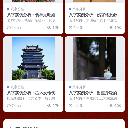
八字分析
八字分析
八字实例分析：食神太旺婚姻
八字实例分析：伤官格女命烂
宫伏吟逢冲，听话懂事胆小情
桃花重重，盼望结婚却迟迟不
老师您好，我是广东省XX市的农村
老师您好，我现在真的非常迷茫，
路坎坷
孩子，在深圳XXX上班工作，按部
能如愿
好像学业、事业一步步都还比较顺
1 年前
1.3K
6 年前
4.9K
就班广州一所大专...
利，属于靠自己就获得...
八字分析
八字分析
八字实例分析：乙木女命伤官
八字实例分析：财重身轻的甲
用印金水相涵，读书出色才能
木男命，工作辛苦人懦弱
此造出生日日干为乙木，所以属乙
老师您好！偶然的机会我关注您
出众
木命，生在夏天五月，先看一下有
了，感觉你的文章让人深思，让我
7 年前
5.7K
4 年前
6.0K
什么特征：夏月火旺土...
开始思索人生的意义，以...