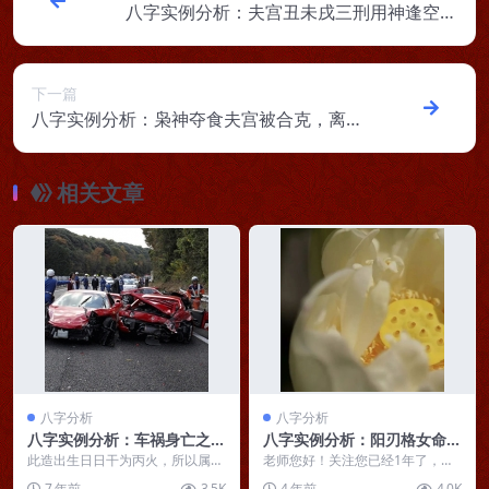
八字实例分析：夫宫丑未戌三刑用神逢空，
一直为丈夫所累的女命
下一篇
八字实例分析：枭神夺食夫宫被合克，离异
多年无子女长期焦虑
相关文章
八字分析
八字分析
八字实例分析：车祸身亡之男
八字实例分析：阳刃格女命财
命
杀不强，刚柔并济方能自立自
此造出生日日干为丙火，所以属丙
老师您好！关注您已经1年了，现
火命，生在九月，土旺之地，火之
强
在每天都会看您的文章。虽然我们
7 年前
3.5K
4 年前
4.0K