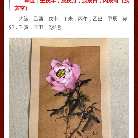
坤造：壬戌年，庚戌月，戊辰日，丙辰时（戌
亥空）
大运：己酉，戊申，丁未，丙午，乙巳，甲辰，癸
卯，壬寅，辛丑，2岁运。