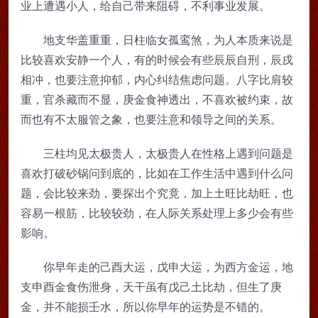
业上遭遇小人，给自己带来阻碍，不利事业发展。
地支华盖重重，日柱临女孤鸾煞，为人本质来说是
比较喜欢安静一个人，有的时候会有些辰辰自刑，辰戌
相冲，也要注意抑郁，内心纠结焦虑问题。八字比肩较
重，官杀藏而不显，庚金食神透出，不喜欢被约束，故
而也有不太服管之象，也要注意和领导之间的关系。
三柱均见太极贵人，太极贵人在性格上遇到问题是
喜欢打破砂锅问到底的，比如在工作生活中遇到什么问
题，会比较来劲，要探出个究竟，加上土旺比劫旺，也
容易一根筋，比较较劲，在人际关系处理上多少会有些
影响。
你早年走的己酉大运，戊申大运，为西方金运，地
支申酉金食伤泄身，天干虽有戊己土比劫，但生了庚
金，并不能损壬水，所以你早年的运势是不错的。