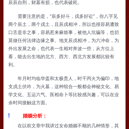
辰辰自刑，财墓有损，也代表破耗。
需要注意的是，“辰多好斗，戌多好讼”，你八字见
两个辰土，两个戌土，且辰戌相冲，所以也很容易遭致
口舌是非之事，容易惹来麻烦事，被他人坑骗等，也切
莫做任何法律边缘之事。地支辰戌相冲，为六冲命，为
外出发展之命，也代表一生相对奔波一些，从方位上
看，能去出生地的北方、西方、西北方发展都比较有
利。
年月时均临华盖和太极贵人，时干丙火为偏印，地
支戌土伏吟，为火墓，这种组合一般都会神秘文化、易
学文化、五运六气、医相命卜等比较感兴趣，可以在业
余时间接触这方面。
婚姻分析：
在以前文章中我讲过女命婚姻不顺的几种情形，其