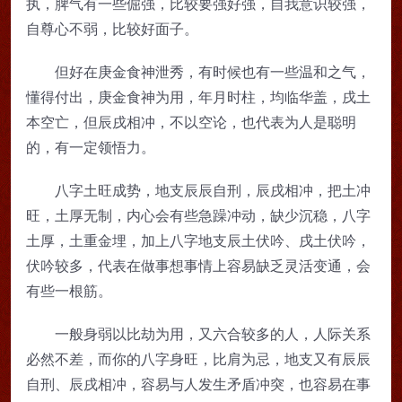
执，脾气有一些倔强，比较要强好强，自我意识较强，
自尊心不弱，比较好面子。
但好在庚金食神泄秀，有时候也有一些温和之气，
懂得付出，庚金食神为用，年月时柱，均临华盖，戌土
本空亡，但辰戌相冲，不以空论，也代表为人是聪明
的，有一定领悟力。
八字土旺成势，地支辰辰自刑，辰戌相冲，把土冲
旺，土厚无制，内心会有些急躁冲动，缺少沉稳，八字
土厚，土重金埋，加上八字地支辰土伏吟、戌土伏吟，
伏吟较多，代表在做事想事情上容易缺乏灵活变通，会
有些一根筋。
一般身弱以比劫为用，又六合较多的人，人际关系
必然不差，而你的八字身旺，比肩为忌，地支又有辰辰
自刑、辰戌相冲，容易与人发生矛盾冲突，也容易在事