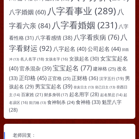
八字看事业
(289)
八
八字婚姻
(60)
八字看婚姻
(231)
字看六亲
(84)
八字
八
八字看疾病
(76)
八字看感情
(38)
看性格
(31)
字看财运
(92)
八字起名
(40)
公司起名
(44)
卯酉
女宝宝起名
女孩起名
(30)
名人名字
(18)
女孩名字
(16)
冲
(13)
宝宝起名
(77)
(40)
官杀混杂
(39)
改名
建禄格
(25)
正印格
(45)
(33)
正财格
(36)
男
正官格
(25)
汉字五行
(19)
男宝宝起名
(39)
孩起名
(29)
癸亥日主
(13)
癸已日主
(13)
癸酉日
起名用字
(28)
百家姓
(21)
财多身弱
(17)
起
主
(14)
起名禁忌
(14)
食神格
(33)
魁罡八字
食神制杀
(24)
名误区
(16)
阳刃格
(13)
(28)
老师回复：