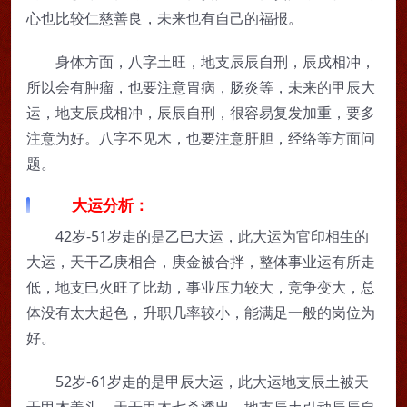
心也比较仁慈善良，未来也有自己的福报。
身体方面，八字土旺，地支辰辰自刑，辰戌相冲，
所以会有肿瘤，也要注意胃病，肠炎等，未来的甲辰大
运，地支辰戌相冲，辰辰自刑，很容易复发加重，要多
注意为好。八字不见木，也要注意肝胆，经络等方面问
题。
大运分析：
42岁-51岁走的是乙巳大运，此大运为官印相生的
大运，天干乙庚相合，庚金被合拌，整体事业运有所走
低，地支巳火旺了比劫，事业压力较大，竞争变大，总
体没有太大起色，升职几率较小，能满足一般的岗位为
好。
52岁-61岁走的是甲辰大运，此大运地支辰土被天
干甲木盖头，天干甲木七杀透出，地支辰土引动辰辰自