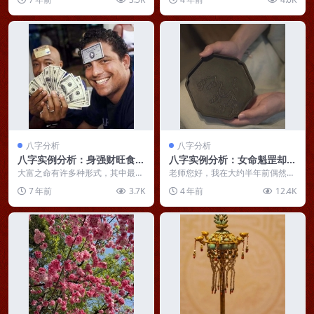
墓库，虽有余晖，气极...
素未谋面，但我已视您...
八字分析
八字分析
八字实例分析：身强财旺食伤
八字实例分析：女命魁罡却身
流通，东南木火助力成地方大
弱从官杀，华盖重重感情坎坷
大富之命有许多种形式，其中最常
老师您好，我在大约半年前偶然对
富
见的是：财旺、身强、有食伤。财
与佛有缘
八字命理产生兴趣，有缘接触八字
7 年前
3.7K
4 年前
12.4K
旺是指八字中财星得月...
命理知识，是希望能得...