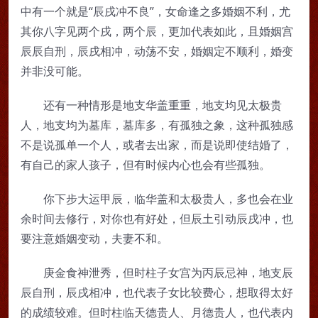
中有一个就是“辰戌冲不良”，女命逢之多婚姻不利，尤
其你八字见两个戌，两个辰，更加代表如此，且婚姻宫
辰辰自刑，辰戌相冲，动荡不安，婚姻定不顺利，婚变
并非没可能。
还有一种情形是地支华盖重重，地支均见太极贵
人，地支均为墓库，墓库多，有孤独之象，这种孤独感
不是说孤单一个人，或者去出家，而是说即使结婚了，
有自己的家人孩子，但有时候内心也会有些孤独。
你下步大运甲辰，临华盖和太极贵人，多也会在业
余时间去修行，对你也有好处，但辰土引动辰戌冲，也
要注意婚姻变动，夫妻不和。
庚金食神泄秀，但时柱子女宫为丙辰忌神，地支辰
辰自刑，辰戌相冲，也代表子女比较费心，想取得太好
的成绩较难。但时柱临天德贵人、月德贵人，也代表内