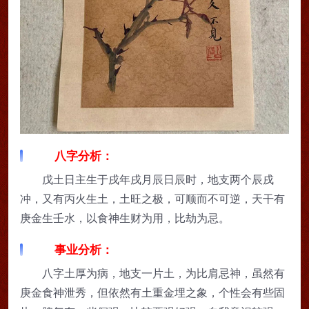
八字分析：
戊土日主生于戌年戌月辰日辰时，地支两个辰戌
冲，又有丙火生土，土旺之极，可顺而不可逆，天干有
庚金生壬水，以食神生财为用，比劫为忌。
事业分析：
八字土厚为病，地支一片土，为比肩忌神，虽然有
庚金食神泄秀，但依然有土重金埋之象，个性会有些固