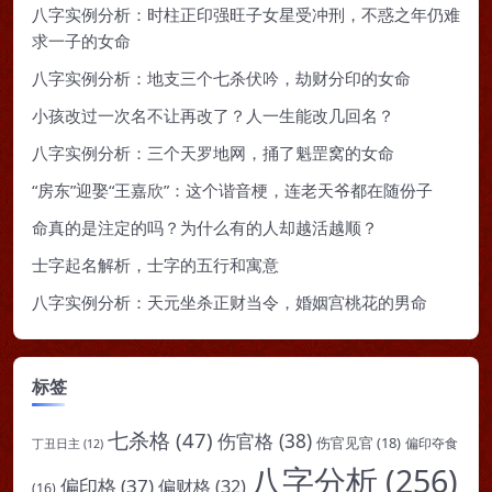
八字实例分析：时柱正印强旺子女星受冲刑，不惑之年仍难
求一子的女命
八字实例分析：地支三个七杀伏吟，劫财分印的女命
小孩改过一次名不让再改了？人一生能改几回名？
八字实例分析：三个天罗地网，捅了魁罡窝的女命
“房东”迎娶“王嘉欣”：这个谐音梗，连老天爷都在随份子
命真的是注定的吗？为什么有的人却越活越顺？
士字起名解析，士字的五行和寓意
八字实例分析：天元坐杀正财当令，婚姻宫桃花的男命
标签
七杀格
(47)
伤官格
(38)
伤官见官
(18)
偏印夺食
丁丑日主
(12)
八字分析
(256)
偏印格
(37)
偏财格
(32)
(16)