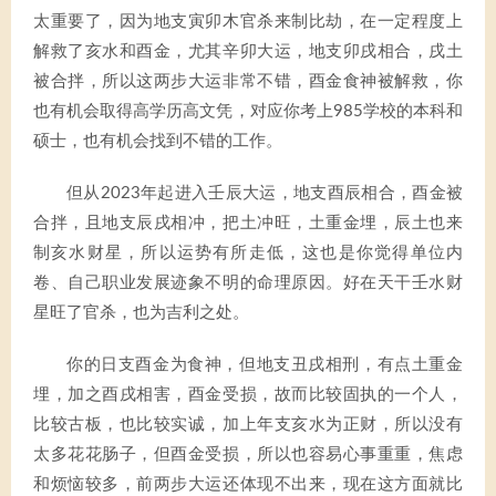
太重要了，因为地支寅卯木官杀来制比劫，在一定程度上
解救了亥水和酉金，尤其辛卯大运，地支卯戌相合，戌土
被合拌，所以这两步大运非常不错，酉金食神被解救，你
也有机会取得高学历高文凭，对应你考上985学校的本科和
硕士，也有机会找到不错的工作。
但从2023年起进入壬辰大运，地支酉辰相合，酉金被
合拌，且地支辰戌相冲，把土冲旺，土重金埋，辰土也来
制亥水财星，所以运势有所走低，这也是你觉得单位内
卷、自己职业发展迹象不明的命理原因。好在天干壬水财
星旺了官杀，也为吉利之处。
你的日支酉金为食神，但地支丑戌相刑，有点土重金
埋，加之酉戌相害，酉金受损，故而比较固执的一个人，
比较古板，也比较实诚，加上年支亥水为正财，所以没有
太多花花肠子，但酉金受损，所以也容易心事重重，焦虑
和烦恼较多，前两步大运还体现不出来，现在这方面就比