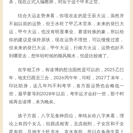
杀，现在正式入编教师，对应于这个甲木正官。
结合大运走势来看，你现在走的是壬辰大运，虽然并
不如以前的运势，但壬水旺了甲乙木官杀，未来的癸巳大
运，甲午大运，也没有明显事业、赛道转换的象，所以给
你的建议是保持原状，现在运势不理想，可以慢慢过渡，
但未来的癸巳大运，甲午大运，行南方火运，运势也好不
到哪里去，想年轻时候的顺风顺水，怕是比较难了。
在学校工作，有读博的想法固然是可以的，2025乙巳
年，地支巳酉丑三合，2026丙午年，印旺，2027丁未年，
印比助身，这几年均不利考学，各方面运势也会略低一
些，最早要等到2028年以后，考学运才会好一些，那个时
候再去读博，未为晚矣。
孩子方面，八字见食神四位，单纯从你八字来看，理
论上有四个女儿，但酉戌相害，丑戌相刑，子女宫和子女
星有损，且地支土旺克水，亥水有损，所以在备孕生育上