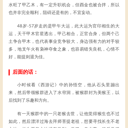
水旺了甲乙木，有一定升职机会，但酉金也被合拌，所以
也并非完全顺利，阻碍还是有的，不宜妄动。
48岁-57岁走的是甲午大运，此大运为官印相生的大
运，天干甲木官星透出，甲己相合，正官合身，但两个己
土争合甲木，也代表事业竞争较大，身边强有力的对手较
多，地支午火有枭神夺食之象，也容易错失良机，心情不
好，能提则退为佳。
后面的话：
小时候看《西游记》中的孙悟空，他从石头里蹦出
来，然后带领猴群进入了水帘洞，被猴群封为美猴王，以
后找到了乐趣和方向。
有一天猴群中的一只老猴去世，让他觉得猴生也不过
如此，然后漂洋过海去拜师菩提老祖，想要寻找长生不老