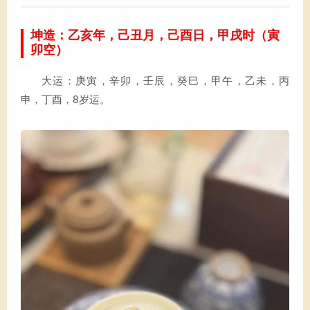
坤造：乙亥年，己丑月，己酉日，甲戌时（寅
卯空）
大运：庚寅，辛卯，壬辰，癸巳，甲午，乙未，丙
申，丁酉，8岁运。