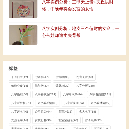
八字实例分析：三甲天上贵+夹丘拱财
格，中晚年将会发富的女命
八字实例分析：地支三个偏财的女命，一
心带娃却遭丈夫背叛
标签
丁丑日主
(12)
七杀格
(47)
伤官格
(38)
伤官见官
(18)
偏印夺食
(16)
偏印格
(37)
偏财格
(32)
八字分析
(256)
八字婚姻
(60)
八字看事业
(289)
八字看六亲
(84)
八字看婚姻
(231)
八字看性格
(31)
八字看感情
(38)
八字看疾病
(76)
八字看财运
(92)
八字起名
(40)
公司起名
(44)
卯酉冲
(13)
名人名字
(18)
女孩名字
(16)
女孩起名
(30)
女宝宝起名
(40)
官杀混杂
(39)
宝宝起名
(77)
建禄格
(25)
改名
(33)
正印格
(45)
正官格
(25)