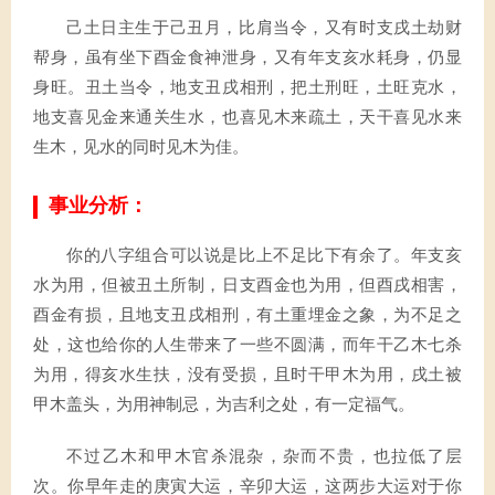
己土日主生于己丑月，比肩当令，又有时支戌土劫财
帮身，虽有坐下酉金食神泄身，又有年支亥水耗身，仍显
身旺。丑土当令，地支丑戌相刑，把土刑旺，土旺克水，
地支喜见金来通关生水，也喜见木来疏土，天干喜见水来
生木，见水的同时见木为佳。
事业分析：
你的八字组合可以说是比上不足比下有余了。年支亥
水为用，但被丑土所制，日支酉金也为用，但酉戌相害，
酉金有损，且地支丑戌相刑，有土重埋金之象，为不足之
处，这也给你的人生带来了一些不圆满，而年干乙木七杀
为用，得亥水生扶，没有受损，且时干甲木为用，戌土被
甲木盖头，为用神制忌，为吉利之处，有一定福气。
不过乙木和甲木官杀混杂，杂而不贵，也拉低了层
次。你早年走的庚寅大运，辛卯大运，这两步大运对于你