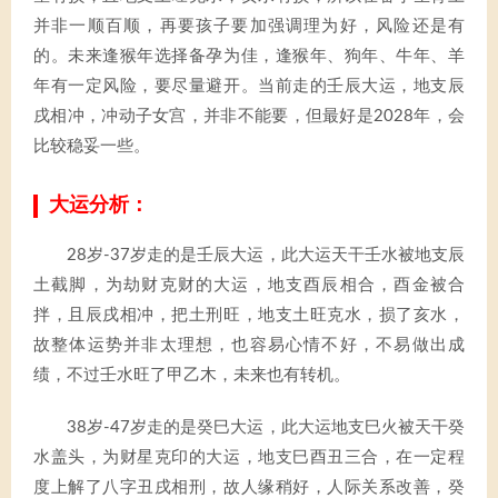
并非一顺百顺，再要孩子要加强调理为好，风险还是有
的。未来逢猴年选择备孕为佳，逢猴年、狗年、牛年、羊
年有一定风险，要尽量避开。当前走的壬辰大运，地支辰
戌相冲，冲动子女宫，并非不能要，但最好是2028年，会
比较稳妥一些。
大运分析：
28岁-37岁走的是壬辰大运，此大运天干壬水被地支辰
土截脚，为劫财克财的大运，地支酉辰相合，酉金被合
拌，且辰戌相冲，把土刑旺，地支土旺克水，损了亥水，
故整体运势并非太理想，也容易心情不好，不易做出成
绩，不过壬水旺了甲乙木，未来也有转机。
38岁-47岁走的是癸巳大运，此大运地支巳火被天干癸
水盖头，为财星克印的大运，地支巳酉丑三合，在一定程
度上解了八字丑戌相刑，故人缘稍好，人际关系改善，癸