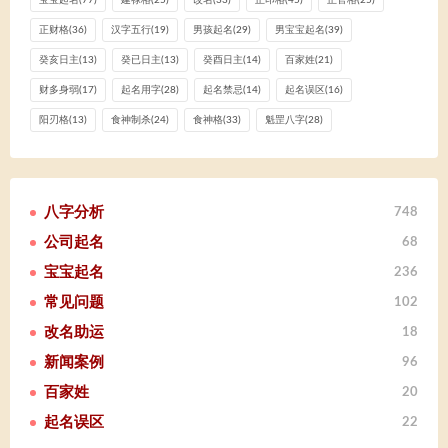
正财格
(36)
汉字五行
(19)
男孩起名
(29)
男宝宝起名
(39)
癸亥日主
(13)
癸已日主
(13)
癸酉日主
(14)
百家姓
(21)
财多身弱
(17)
起名用字
(28)
起名禁忌
(14)
起名误区
(16)
阳刃格
(13)
食神制杀
(24)
食神格
(33)
魁罡八字
(28)
八字分析
748
公司起名
68
宝宝起名
236
常见问题
102
改名助运
18
新闻案例
96
百家姓
20
起名误区
22