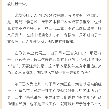
较明显一些。
比劫较旺，人也比较好强好胜，有时候有一些自以为
是，容易冲动急躁，天干乙木和甲木构成官杀混杂，也难
免做事不够坚持，有一些三心二意，不过己酉日出生，临
文昌贵人，也并非迂腐之人，有一定悟性，只不过由于土
重金埋，酉金食神受损，所以也有打折扣。
在你的事业发展上，由于甲木正官入门户，甲己相
合，正官合身，所以代表自己是有工作的，也可以得到这
个“官”，需要注意的是，这个甲木是从年支亥水重透出来
的，亥水临驿马，所以甲木官星也有一定驿马的特性。
年干乙木为七杀，时干甲木为正官，为官杀混杂的组
合，先杀后官，代表一种工作变动和转换，甲乙木均为用
身，乙木七杀就逊色于甲木正官，所以你也有早年当行政
助理的经历，也不是正式工作，就可以对应于这个乙木七