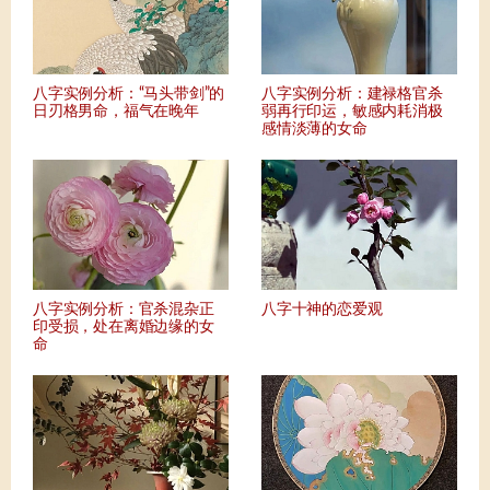
八字实例分析：“马头带剑”的
八字实例分析：建禄格官杀
日刃格男命，福气在晚年
弱再行印运，敏感内耗消极
感情淡薄的女命
八字实例分析：官杀混杂正
八字十神的恋爱观
印受损，处在离婚边缘的女
命