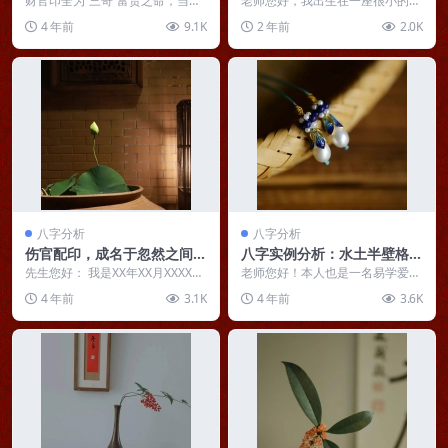
财官印全为“三奇”富贵之命，当然
老师您好，我出生在一座很小的城
这个成格要求也会很严格。 财旺
市，家庭条件一般，上学时期没能
4 年前
9.1K
2 年前
2.0K
生官，官能护财，身...
完成学业，戊子年去读...
八字分析
八字分析
伤官配印，成名于忽然之间，
八字实例分析：水土半壁格女
但冰炭不同器而久
命，七杀过旺克身大运来救应
先生您好： 我是XX年XX月XXXXX
老师您好！本人也是一名易学爱好
生人，性别男，出生在山东XX.最
者，曾经也有问过其他先生，但都
4 年前
3.1K
4 年前
3.6K
近研究生就...
让我很迷惑，甚至有点...