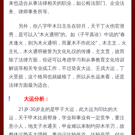
来也适合从事法律相关的职业，如公检法部门、企业法
务、律师事务所等。
另外，你八字甲木日主生在卯月，天干丁火伤官泄
秀，是可以入“木火通明”的。如《子平真诠》中说的“春
木逢火，则为木火通明，而夏木不作此论”，木主文，火
主礼，木火通明被誉为文化礼仪的传播，主文贵，故而
除了法律方面，你还可以考虑学习和从事教育文化培训
解说等相关专业或工作，不过癸亥大运、壬戌大运，丁
火受损，这个格局也就破格了，所以从长远来看，还是
法律方面最为适合。
大运分析：
21岁-30岁走的是甲子大运，此大运为印比的大
运，天干甲木比肩帮身，学业和事业有一定竞争，要注
意小人，地支子水通关，申金难以来制约卯木羊刃，故
整体运势不太理想，事业运比较低谷，比较辛苦，付出