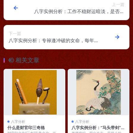
上一篇
八字实例分析：工作不稳财运暗淡，是否飞
天禄马格？
下一篇
八字实例分析：专禄逢冲破的女命，每年都
发生一些意外
相关文章
八字分析
八字分析
什么是财官印三奇格
八字实例分析：“马头带剑”的
日刃格男命，福气在晚年