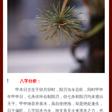
八字分析：
甲木日主生于卯月卯时，阳刃当令且旺，同时甲申
年甲申日，七杀伏吟合制阳刃，但七杀和阳刃均未透出
天干。甲申纳音井泉水，虽自坐绝地，却是绝处逢生，
日主偏旺。八字卯木当令，地支喜见火来泄木之力，也