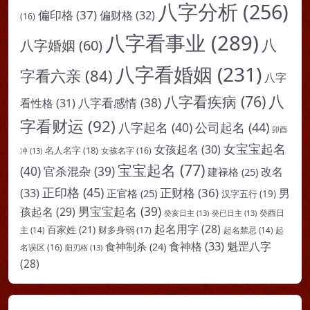
八字分析
(256)
偏印格
(37)
偏财格
(32)
(16)
八字看事业
(289)
八
八字婚姻
(60)
八字看婚姻
(231)
字看六亲
(84)
八字
八
八字看疾病
(76)
八字看感情
(38)
看性格
(31)
字看财运
(92)
八字起名
(40)
公司起名
(44)
卯酉
女宝宝起名
女孩起名
(30)
名人名字
(18)
女孩名字
(16)
冲
(13)
宝宝起名
(77)
(40)
官杀混杂
(39)
改名
建禄格
(25)
正印格
(45)
(33)
正财格
(36)
男
正官格
(25)
汉字五行
(19)
男宝宝起名
(39)
孩起名
(29)
癸亥日主
(13)
癸已日主
(13)
癸酉日
起名用字
(28)
百家姓
(21)
财多身弱
(17)
起
主
(14)
起名禁忌
(14)
食神格
(33)
魁罡八字
食神制杀
(24)
名误区
(16)
阳刃格
(13)
(28)