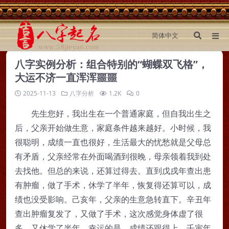
八字实例分析：组合特别的“蝴蝶双飞格”，
大运不济一直浑浑噩噩
2025-11-13
八字分析
1.2K
0
先生您好，我出生在一个普通家庭，但自我出生之
后，父亲开始做生意，家庭条件越来越好。小时候，我
很聪明，成绩一直也很好，生活最大的忧愁就是父母总
有矛盾，父亲经常在外面喝酒到很晚，母亲领着我到处
去找他。但总的来说，还算过得去。直到戊戌年查出患
有肿瘤，做了手术，休学了半年，恢复得还算可以，成
绩也没受影响。己亥年，父亲的生意急转直下。辛丑年
查出肿瘤复发了，又做了手术，这次感觉身体虚了很
多，又休学了半年，幸运的是，成绩还跟得上。壬寅年