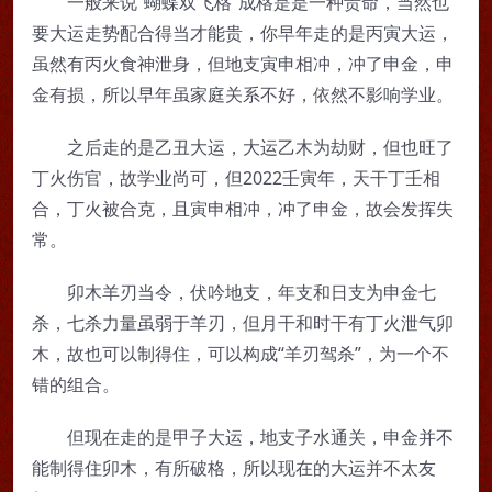
一般来说“蝴蝶双飞格”成格是是一种贵命，当然也
要大运走势配合得当才能贵，你早年走的是丙寅大运，
虽然有丙火食神泄身，但地支寅申相冲，冲了申金，申
金有损，所以早年虽家庭关系不好，依然不影响学业。
之后走的是乙丑大运，大运乙木为劫财，但也旺了
丁火伤官，故学业尚可，但2022壬寅年，天干丁壬相
合，丁火被合克，且寅申相冲，冲了申金，故会发挥失
常。
卯木羊刃当令，伏吟地支，年支和日支为申金七
杀，七杀力量虽弱于羊刃，但月干和时干有丁火泄气卯
木，故也可以制得住，可以构成“羊刃驾杀”，为一个不
错的组合。
但现在走的是甲子大运，地支子水通关，申金并不
能制得住卯木，有所破格，所以现在的大运并不太友