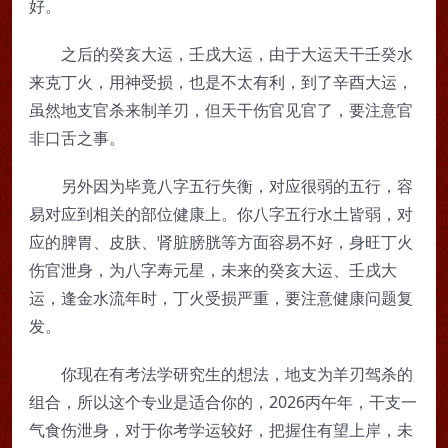
好。
之后的癸亥大运，壬戌大运，由于大运天干壬癸水
来克丁火，用神受损，也是不太有利，到了辛酉大运，
虽然地支官杀来制羊刃，但天干伤官见官了，要注意官
非口舌之事。
另外因为毕竟八字五行失衡，对应很弱的五行，容
易对应到相关的部位健康上。你八字五行水土皆弱，对
应的脾胃、皮肤、肾脏膀胱等方面容易不好，身旺丁火
伤官泄身，为八字寿元星，未来的癸亥大运、壬戌大
运，逢金水流年时，丁火受损严重，要注意健康问题复
发。
你现在有考法学研究生的想法，地支为羊刃驾杀的
组合，所以这个专业是适合你的，2026丙午年，干支一
气食伤泄身，对于你考学运较好，把握住有望上岸，未