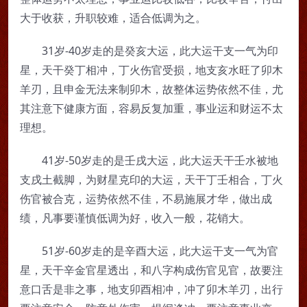
大于收获，升职较难，适合低调为之。
31岁-40岁走的是癸亥大运，此大运干支一气为印
星，天干癸丁相冲，丁火伤官受损，地支亥水旺了卯木
羊刃，且申金无法来制卯木，故整体运势依然不佳，尤
其注意下健康方面，容易反复加重，事业运和财运不太
理想。
41岁-50岁走的是壬戌大运，此大运天干壬水被地
支戌土截脚，为财星克印的大运，天干丁壬相合，丁火
伤官被合克，运势依然不佳，不易施展才华，做出成
绩，凡事要谨慎低调为好，收入一般，花销大。
51岁-60岁走的是辛酉大运，此大运干支一气为官
星，天干辛金官星透出，和八字构成伤官见官，故要注
意口舌是非之事，地支卯酉相冲，冲了卯木羊刃，出行