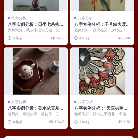
八字分析
八字分析
八字实例分析：日坐七杀抱虎
八字实例分析：子月缺火暖局
眠，财生杀旺祸连连
生身的女命，先经钱难后经情
大师您好，我从小比较安稳，父母
老师您好，我现在又一次站在了人
虽然偶尔有矛盾，到最后还是会和
难
生的十字路口，何去何从，还请老
4 年前
4.9K
4 年前
2.9K
解。只是母亲的腰背一...
师指点，非常谢谢！ ...
八字分析
八字分析
八字实例分析：癸水从官杀见
八字实例分析：“天医拱照，
伤官，大运顺逆反反覆覆
可为良医”，适合从医的女命
老师好，网站的每一篇佳作，在下
老师您好，我出生于西北一个偏远
皆一一拜读，受益匪浅，在此谢
村庄，出生前家徒四壁，出生后家
4 年前
10.4K
1 年前
1.2K
过。其次，恳请老师对在...
境开始有所好转。小时...