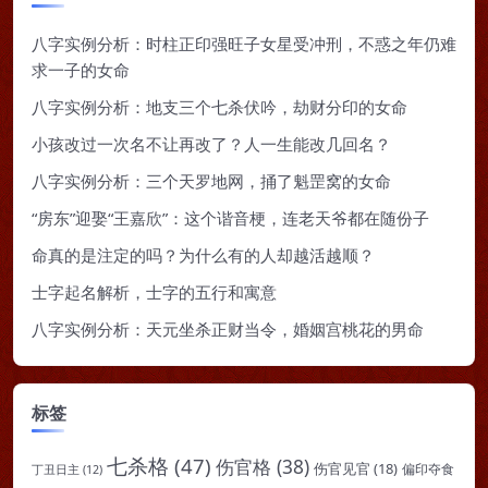
八字实例分析：时柱正印强旺子女星受冲刑，不惑之年仍难
求一子的女命
八字实例分析：地支三个七杀伏吟，劫财分印的女命
小孩改过一次名不让再改了？人一生能改几回名？
八字实例分析：三个天罗地网，捅了魁罡窝的女命
“房东”迎娶“王嘉欣”：这个谐音梗，连老天爷都在随份子
命真的是注定的吗？为什么有的人却越活越顺？
士字起名解析，士字的五行和寓意
八字实例分析：天元坐杀正财当令，婚姻宫桃花的男命
标签
七杀格
(47)
伤官格
(38)
伤官见官
(18)
偏印夺食
丁丑日主
(12)