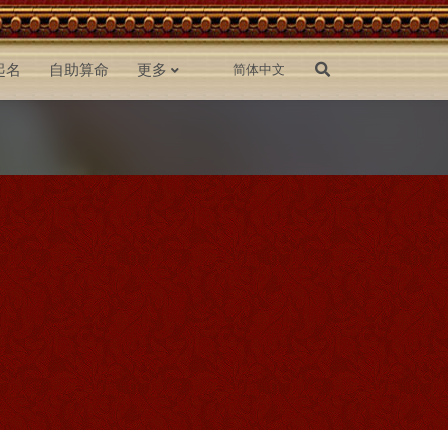
起名
自助算命
更多