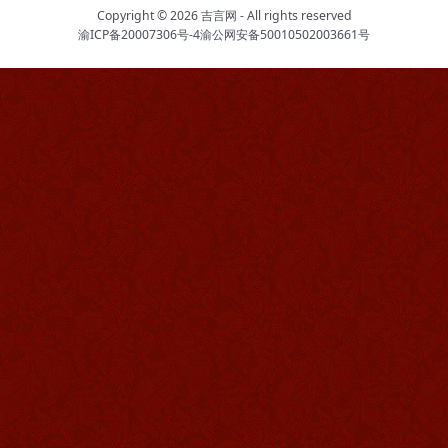
Copyright © 2026
吉言网
- All rights reserved
渝ICP备20007306号-4
渝公网安备50010502003661号